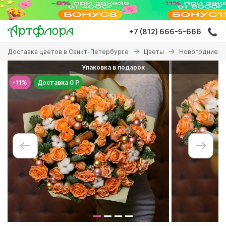
Перейти
к
основному
+7 (812) 666-5-666
содержанию
Вы
Доставка цветов в Санкт-Петербурге
Цветы
Новогодние б
здесь
Упаковка в подарок
-11%
Доставка 0 Р