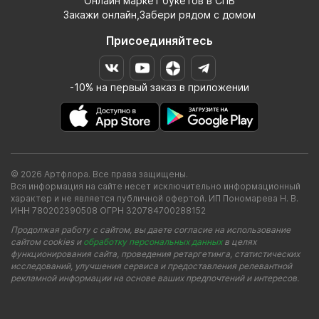
Онлайн маркет букетов в СПБ
Закажи онлайн,Забери рядом с домом
Присоединяйтесь
-10% на первый заказ в приложении
© 2026 Артфлора. Все права защищены.
Вся информация на сайте несет исключительно информационный
характер и не является публичной офертой. ИП Пономарева Н. В.
ИНН 780202390508 ОГРН 320784700288152
Продолжая работу с сайтом, вы даете согласие на использование
сайтом cookies и
обработку персональных данных
в целях
функционирования сайта, проведения ретаргетинга, статистических
исследований, улучшения сервиса и предоставления релевантной
рекламной информации на основе ваших предпочтений и интересов.