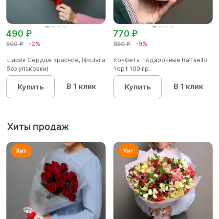
490 ₽
770 ₽
500 ₽
-2%
850 ₽
-9%
Шарик Сердце красное, (фольга
Конфеты подарочные Raffaello
без упаковки)
торт 100 гр.
В 1 клик
В 1 клик
Купить
Купить
Хиты продаж