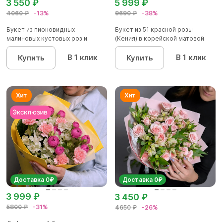
3 550 ₽
5 999 ₽
4060 ₽
-13%
9690 ₽
-38%
Букет из пионовидных
Букет из 51 красной розы
малиновых кустовых роз и
(Кения) в корейской матовой
альстроме...
уп...
В 1 клик
В 1 клик
Купить
Купить
Доставка 0₽
Доставка 0₽
3 999 ₽
3 450 ₽
5800 ₽
-31%
4650 ₽
-26%