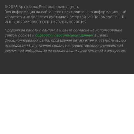
© 2026 Артфлора. Все права защищены.
Вся информация на сайте несет исключительно информационный
характер и не является публичной офертой. ИП Пономарева Н. В.
ИНН 780202390508 ОГРН 320784700288152
Продолжая работу с сайтом, вы даете согласие на использование
сайтом cookies и
обработку персональных данных
в целях
функционирования сайта, проведения ретаргетинга, статистических
исследований, улучшения сервиса и предоставления релевантной
рекламной информации на основе ваших предпочтений и интересов.