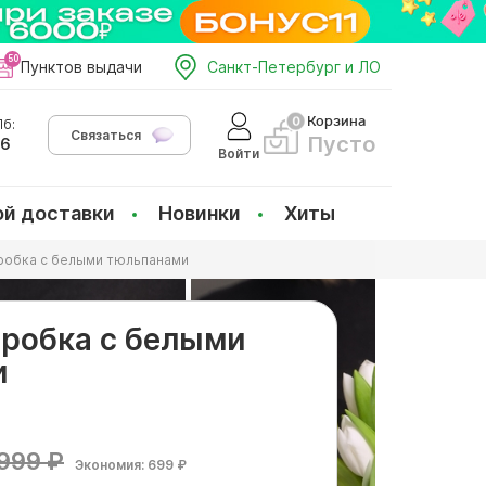
Пунктов выдачи
Санкт-Петербург и ЛО
Корзина
б:
Связаться
Пусто
66
Войти
ой доставки
Новинки
Хиты
робка с белыми тюльпанами
робка с белыми
и
999 ₽
Экономия: 699 ₽