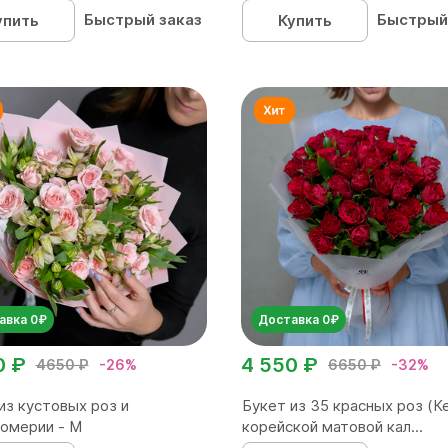
Быстрый заказ
Быстрый
упить
Купить
авка 0₽
Доставка 0₽
0 ₽
4 550 ₽
4650 ₽
-26%
6650 ₽
-32%
из кустовых роз и
Букет из 35 красных роз (Ке
омерии - М
корейской матовой кал...