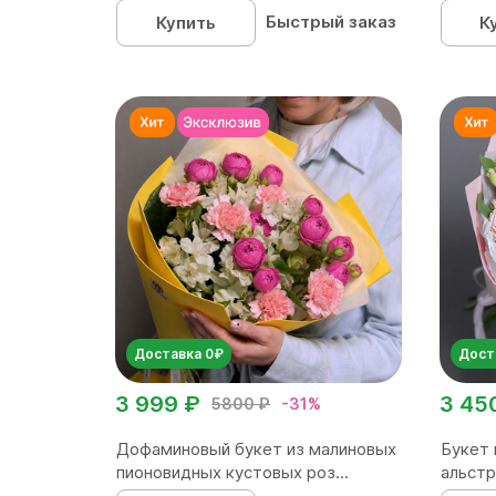
Быстрый заказ
Купить
К
Доставка 0₽
Дост
3 999 ₽
3 45
5800 ₽
-31%
Дофаминовый букет из малиновых
Букет 
пионовидных кустовых роз...
альстр