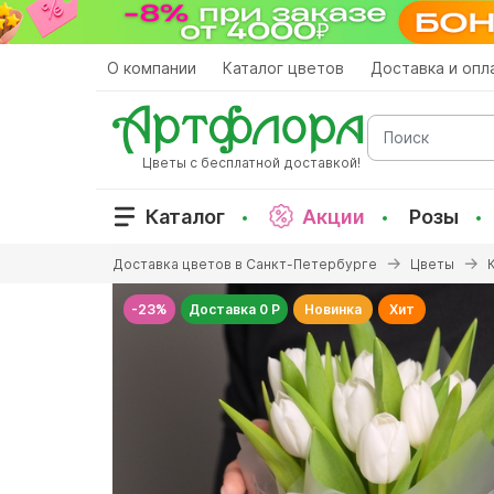
Перейти
к
основному
О компании
Каталог цветов
Доставка и опл
содержанию
Поиск
Цветы с бесплатной доставкой!
Каталог
Акции
Розы
Вы
Доставка цветов в Санкт-Петербурге
Цветы
здесь
-23%
Доставка 0 Р
Новинка
Хит