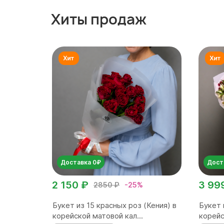
Хиты продаж
Доставка 0₽
Дост
2 150 ₽
3 99
2850 ₽
-25%
Букет из 15 красных роз (Кения) в
Букет 
корейской матовой кал...
корейс