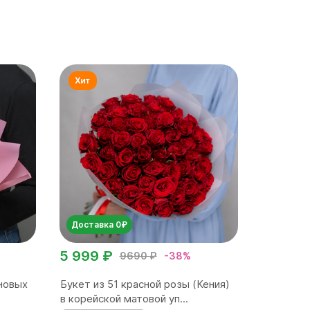
Доставка 0₽
5 999 ₽
9690 ₽
-38%
новых
Букет из 51 красной розы (Кения)
в корейской матовой уп...