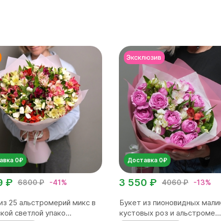
авка 0₽
Доставка 0₽
9 ₽
3 550 ₽
6800 ₽
-41%
4060 ₽
-13%
из 25 альстромерий микс в
Букет из пионовидных мали
кой светлой упако...
кустовых роз и альстроме...