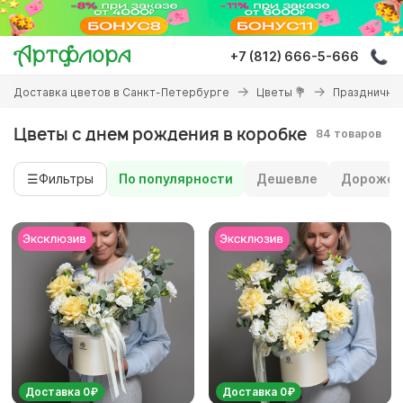
Перейти
к
основному
+7 (812) 666-5-666
содержанию
Вы
Доставка цветов в Санкт-Петербурге
Цветы 💐
Праздничны
здесь
Цветы с днем рождения в коробке
84 товаров
☰
Фильтры
По популярности
Дешевле
Дороже
Доставка 0₽
Доставка 0₽