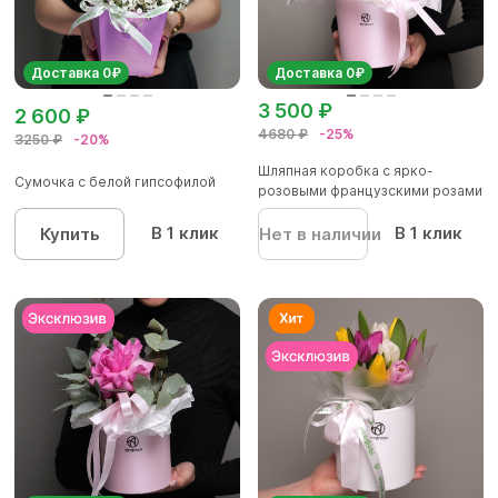
Доставка 0₽
Доставка 0₽
3 500 ₽
2 600 ₽
4680 ₽
-25%
3250 ₽
-20%
Шляпная коробка с ярко-
Сумочка с белой гипсофилой
розовыми французскими розами
- M
В 1 клик
В 1 клик
Купить
Нет в наличии