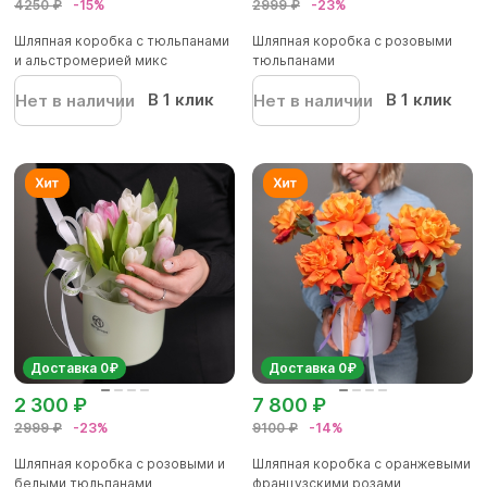
4250 ₽
-15%
2999 ₽
-23%
Шляпная коробка с тюльпанами
Шляпная коробка с розовыми
и альстромерией микс
тюльпанами
В 1 клик
В 1 клик
Нет в наличии
Нет в наличии
Доставка 0₽
Доставка 0₽
2 300 ₽
7 800 ₽
2999 ₽
-23%
9100 ₽
-14%
Шляпная коробка с розовыми и
Шляпная коробка с оранжевыми
белыми тюльпанами
французскими розами