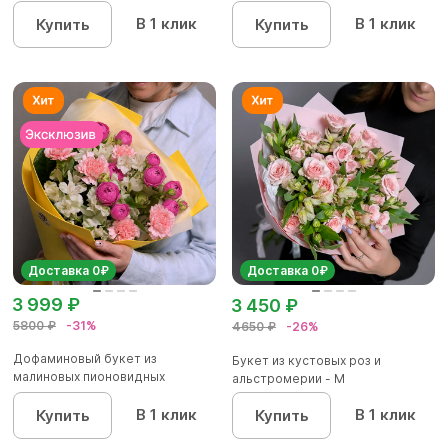
альстроме...
уп...
В 1 клик
В 1 клик
Купить
Купить
Доставка 0₽
Доставка 0₽
3 999 ₽
3 450 ₽
5800 ₽
-31%
4650 ₽
-26%
Дофаминовый букет из
Букет из кустовых роз и
малиновых пионовидных
альстромерии - М
кустовых роз...
В 1 клик
В 1 клик
Купить
Купить