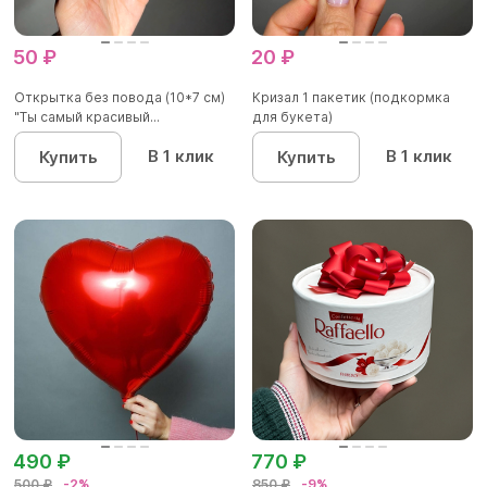
50 ₽
20 ₽
Открытка без повода (10*7 см)
Кризал 1 пакетик (подкормка
"Ты самый красивый...
для букета)
В 1 клик
В 1 клик
Купить
Купить
490 ₽
770 ₽
500 ₽
-2%
850 ₽
-9%