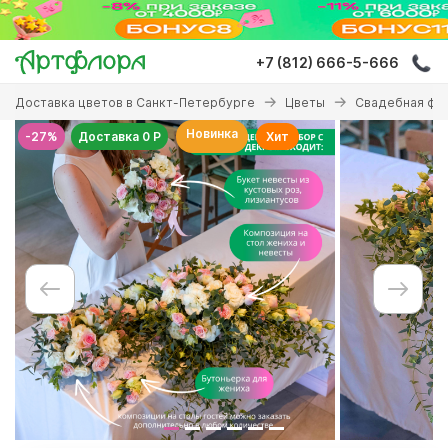
Перейти
к
основному
+7 (812) 666-5-666
содержанию
Вы
Доставка цветов в Санкт-Петербурге
Цветы
Свадебная фл
здесь
Новинка
-27%
Доставка 0 Р
Хит