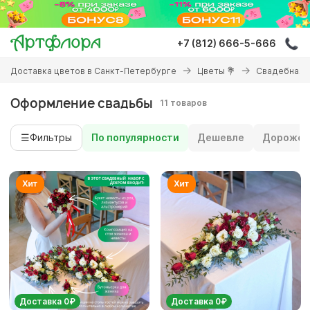
Перейти
к
основному
+7 (812) 666-5-666
содержанию
Вы
Доставка цветов в Санкт-Петербурге
Цветы 💐
Свадебная 
здесь
Оформление свадьбы
11 товаров
☰
Фильтры
По популярности
Дешевле
Дороже
Доставка 0₽
Доставка 0₽