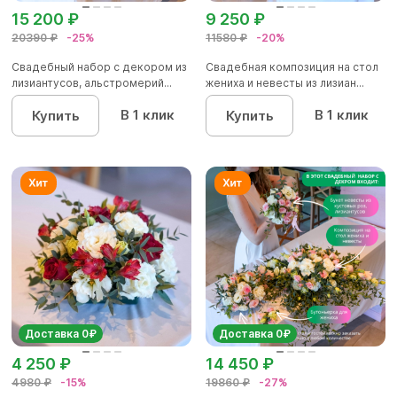
15 200 ₽
9 250 ₽
20390 ₽
-25%
11580 ₽
-20%
Свадебный набор с декором из
Свадебная композиция на стол
лизиантусов, альстромерий...
жениха и невесты из лизиан...
В 1 клик
В 1 клик
Купить
Купить
Доставка 0₽
Доставка 0₽
4 250 ₽
14 450 ₽
4980 ₽
-15%
19860 ₽
-27%