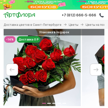
Перейти
к
основному
+7 (812) 666-5-666
содержанию
Вы
Доставка цветов в Санкт-Петербурге
Цветы
Цветы на похо
здесь
Упаковка в подарок
-14%
Доставка 0 Р