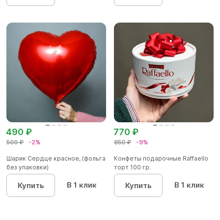
490 ₽
770 ₽
500 ₽
-2%
850 ₽
-9%
Шарик Сердце красное, (фольга
Конфеты подарочные Raffaello
без упаковки)
торт 100 гр.
В 1 клик
В 1 клик
Купить
Купить