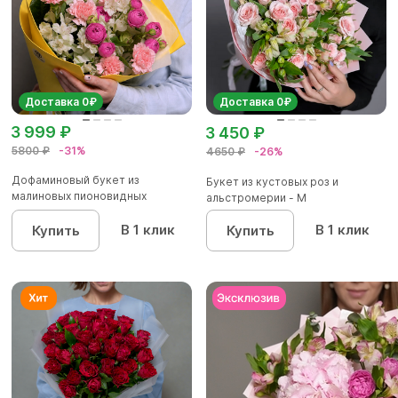
Доставка 0₽
Доставка 0₽
3 999 ₽
3 450 ₽
5800 ₽
-31%
4650 ₽
-26%
Дофаминовый букет из
Букет из кустовых роз и
малиновых пионовидных
альстромерии - М
кустовых роз...
В 1 клик
В 1 клик
Купить
Купить