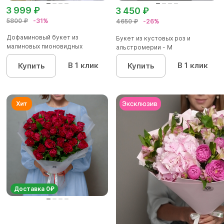
3 999 ₽
3 450 ₽
5800 ₽
-31%
4650 ₽
-26%
Дофаминовый букет из
Букет из кустовых роз и
малиновых пионовидных
альстромерии - М
кустовых роз...
В 1 клик
В 1 клик
Купить
Купить
Доставка 0₽