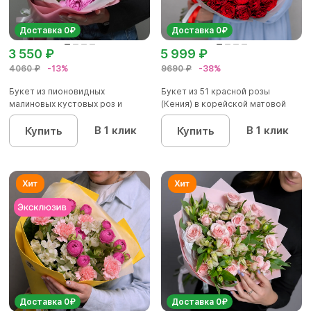
Доставка 0₽
Доставка 0₽
3 550 ₽
5 999 ₽
4060 ₽
-13%
9690 ₽
-38%
Букет из пионовидных
Букет из 51 красной розы
малиновых кустовых роз и
(Кения) в корейской матовой
альстроме...
уп...
В 1 клик
В 1 клик
Купить
Купить
Доставка 0₽
Доставка 0₽