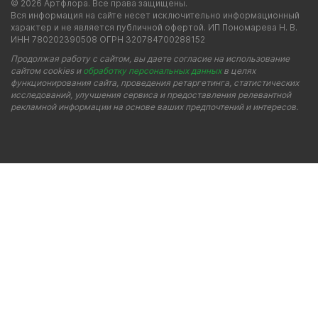
© 2026 Артфлора. Все права защищены.
Вся информация на сайте несет исключительно информационный
характер и не является публичной офертой. ИП Пономарева Н. В.
ИНН 780202390508 ОГРН 320784700288152
Продолжая работу с сайтом, вы даете согласие на использование
сайтом cookies и
обработку персональных данных
в целях
функционирования сайта, проведения ретаргетинга, статистических
исследований, улучшения сервиса и предоставления релевантной
рекламной информации на основе ваших предпочтений и интересов.