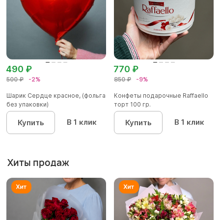
490 ₽
770 ₽
500 ₽
-2%
850 ₽
-9%
Шарик Сердце красное, (фольга
Конфеты подарочные Raffaello
без упаковки)
торт 100 гр.
В 1 клик
В 1 клик
Купить
Купить
Хиты продаж