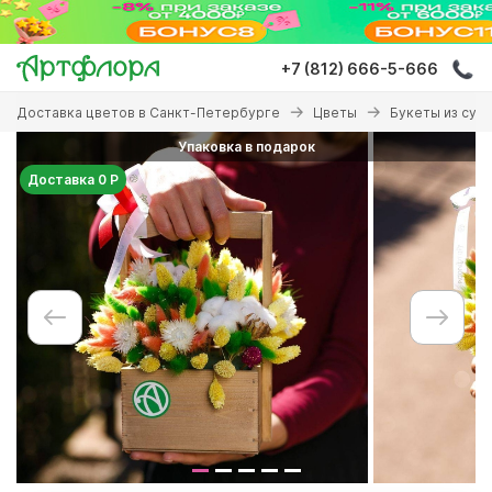
Перейти
к
основному
+7 (812) 666-5-666
содержанию
Вы
Доставка цветов в Санкт-Петербурге
Цветы
Букеты из сух
здесь
Упаковка в подарок
Доставка 0 Р