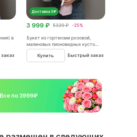
Доставка 0₽
3 999 ₽
5320 ₽
-25%
ния) в
Букет из гортензии розовой,
малиновых пионовидных кусто...
 заказ
Быстрый заказ
Купить
Все по 3999₽
вке размещен в следующих