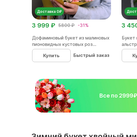
Доставка 0₽
Дост
3 999 ₽
3 45
5800 ₽
-31%
Дофаминовый букет из малиновых
Букет 
пионовидных кустовых роз...
альстр
Быстрый заказ
Купить
К
Все по 2999
Зимний букет хвойный ми