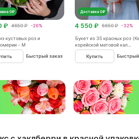
авка 0₽
Доставка 0₽
0 ₽
4 550 ₽
4650 ₽
-26%
6650 ₽
-32%
из кустовых роз и
Букет из 35 красных роз (Ке
омерии - М
корейской матовой кал...
Быстрый заказ
Быстрый
упить
Купить
₽
кс с хаклберри в красной упако