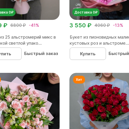
авка 0₽
Доставка 0₽
9 ₽
3 550 ₽
6800 ₽
-41%
4060 ₽
-13%
из 25 альстромерий микс в
Букет из пионовидных мали
кой светлой упако...
кустовых роз и альстроме...
Быстрый заказ
Быстрый
упить
Купить