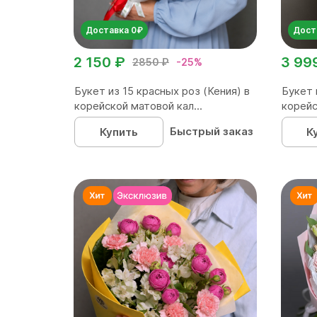
Доставка 0₽
Дост
2 150 ₽
3 99
2850 ₽
-25%
Букет из 15 красных роз (Кения) в
Букет 
корейской матовой кал...
корейс
Быстрый заказ
Купить
К