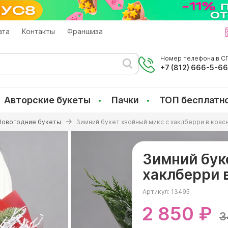
ата
Контакты
Франшиза
Номер телефона в СП
+7 (812) 666-5-6
Авторские букеты
Пачки
ТОП бесплатн
Новогодние букеты
Зимний букет хвойный микс с хаклберри в крас
Зимний бук
хаклберри 
Артикул:
13495
2 850 ₽
3