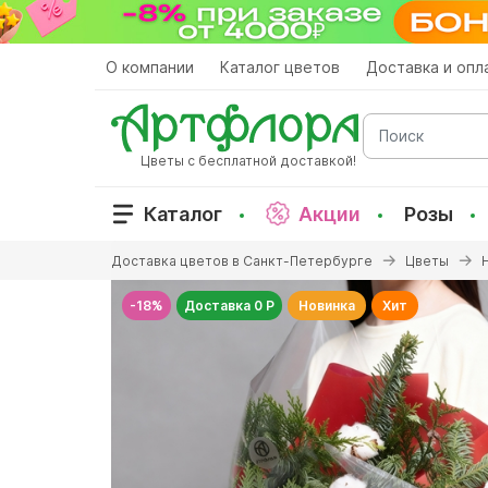
Перейти
к
основному
О компании
Каталог цветов
Доставка и опл
содержанию
Поиск
Цветы с бесплатной доставкой!
Каталог
Акции
Розы
Вы
Доставка цветов в Санкт-Петербурге
Цветы
здесь
-18%
Доставка 0 Р
Новинка
Хит