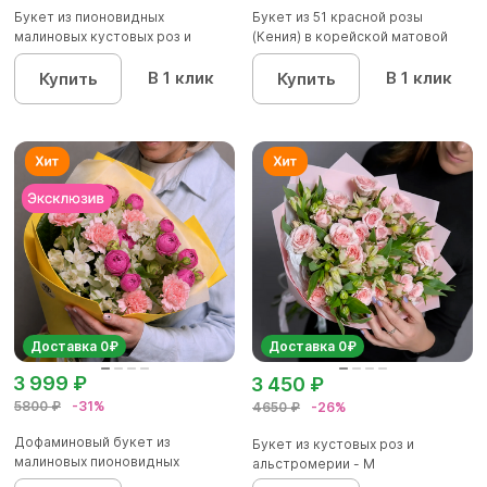
Букет из пионовидных
Букет из 51 красной розы
малиновых кустовых роз и
(Кения) в корейской матовой
альстроме...
уп...
В 1 клик
В 1 клик
Купить
Купить
Доставка 0₽
Доставка 0₽
3 999 ₽
3 450 ₽
5800 ₽
-31%
4650 ₽
-26%
Дофаминовый букет из
Букет из кустовых роз и
малиновых пионовидных
альстромерии - М
кустовых роз...