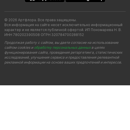
© 2026 Артфлора. Все права защищены.
Вся информация на сайте несет исключительно информационный
характер и не является публичной офертой. ИП Пономарева Н. В.
ИНН 780202390508 ОГРН 320784700288152
Продолжая работу с сайтом, вы даете согласие на использование
сайтом cookies и
обработку персональных данных
в целях
функционирования сайта, проведения ретаргетинга, статистических
исследований, улучшения сервиса и предоставления релевантной
рекламной информации на основе ваших предпочтений и интересов.