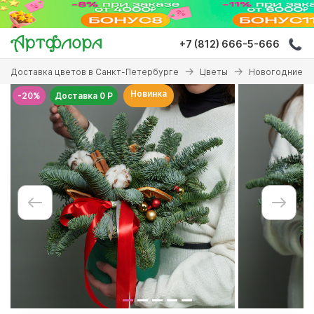
Перейти
к
основному
+7 (812) 666-5-666
содержанию
Вы
Доставка цветов в Санкт-Петербурге
Цветы
Новогодние б
здесь
Новинка
-20%
Доставка 0 Р