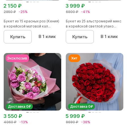
2 150 ₽
3 999 ₽
2850 ₽
-25%
6800 ₽
-41%
Букет из 15 красных роз (Кения)
Букет из 25 альстромерий микс
в корейской матовой кал...
в корейской светлой упако...
В 1 клик
В 1 клик
Купить
Купить
Доставка 0₽
Доставка 0₽
3 550 ₽
5 999 ₽
4060 ₽
-13%
9690 ₽
-38%