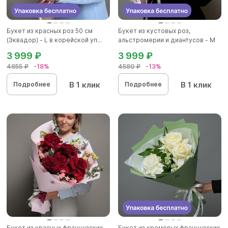
Букет из красных роз 50 см
Букет из кустовых роз,
(Эквадор) - L в корейской уп...
альстромерии и диантусов - М
3 999 ₽
3 999 ₽
4855 ₽
-18%
4580 ₽
-13%
В 1 клик
В 1 клик
Подробнее
Подробнее
Букет из красных французских
Букет из кремовых французских