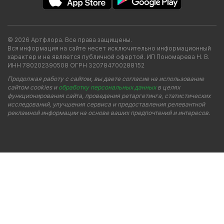
© 2026 Артфлора. Все права защищены.
Вся информация на сайте несет исключительно информационный
характер и не является публичной офертой. ИП Пономарева Н. В.
ИНН 780202390508 ОГРН 320784700288152
Продолжая работу с сайтом, вы даете согласие на использование
сайтом cookies и
обработку персональных данных
в целях
функционирования сайта, проведения ретаргетинга, статистических
исследований, улучшения сервиса и предоставления релевантной
рекламной информации на основе ваших предпочтений и интересов.