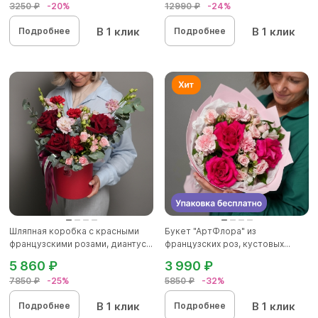
3250 ₽
-20%
12990 ₽
-24%
В 1 клик
В 1 клик
Подробнее
Подробнее
Шляпная коробка с красными
Букет "АртФлора" из
французскими розами, диантус...
французских роз, кустовых...
5 860 ₽
3 990 ₽
7850 ₽
-25%
5850 ₽
-32%
В 1 клик
В 1 клик
Подробнее
Подробнее