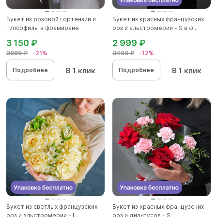
Букет из розовой гортензии и
Букет из красных французских
гипсофилы в фоамиране
роз и альстромерии - S в ф...
3 150 ₽
2 999 ₽
3999 ₽
-21%
3400 ₽
-12%
В 1 клик
В 1 клик
Подробнее
Подробнее
Букет из светлых французских
Букет из красных французских
роз и альстромерии - L
роз и диантусов - S