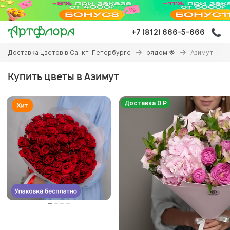
Перейти
к
основному
+7 (812) 666-5-666
содержанию
Вы
Доставка цветов в Санкт-Петербурге
рядом 🌟
Азимут
здесь
Купить цветы в Азимут
Доставка 0 Р