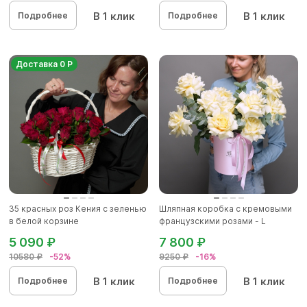
В 1 клик
В 1 клик
Подробнее
Подробнее
Доставка 0 Р
35 красных роз Кения с зеленью
Шляпная коробка с кремовыми
в белой корзине
французскими розами - L
5 090 ₽
7 800 ₽
10580 ₽
-52%
9250 ₽
-16%
В 1 клик
В 1 клик
Подробнее
Подробнее