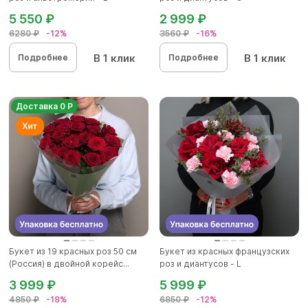
5 550 ₽
2 999 ₽
6280 ₽
-12%
3560 ₽
-16%
В 1 клик
В 1 клик
Подробнее
Подробнее
Доставка 0 Р
Букет из 19 красных роз 50 см
Букет из красных французских
(Россия) в двойной корейс...
роз и диантусов - L
3 999 ₽
5 999 ₽
4850 ₽
-18%
6850 ₽
-12%