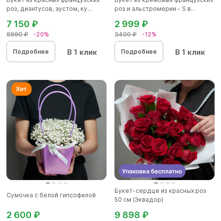
роз, диантусов, эустом, ку...
роз и альстромерии - S в...
7 150 ₽
2 999 ₽
8990 ₽
-20%
3400 ₽
-12%
В 1 клик
В 1 клик
Подробнее
Подробнее
Букет-сердце из красных роз
Сумочка с белой гипсофилой
50 см (Эквадор)
2 600 ₽
9 898 ₽