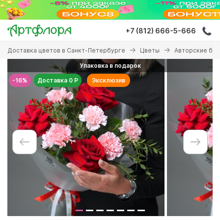
Перейти
к
основному
+7 (812) 666-5-666
содержанию
Вы
Доставка цветов в Санкт-Петербурге
Цветы
Авторские бу
здесь
Упаковка в подарок
-16%
Доставка 0 Р
Эксклюзив