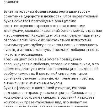
эвкалипт
Букет из красных французских роз и диантусов –
сочетание дерзрсти и нежности.
Этот выразительный
букет сочетает благородные французские
розы насыщенного красного оттенка с нежными
диантусами, создавая идеальный баланс между страстью
и восхищением. Каждый цветок в композиции тщательно
отобран: алые розы с их бархатистыми лепестками
символизируют глубокую привязанность и искренность
чувств, а изящные диантусы (гвоздики) добавляют нотки
чистоты и восхищения.
Красный цвет роз в этом букете традиционно
ассоциируется с любовью, страстью и уважением, в то
время как диантусы смягчают композицию, придавая ей
особую нежность. В цветочной символике такое
сочетание означает сильные, но трепетные чувства,
выраженные с изысканным вкусом.
Букет оформлен в элегантной упаковке, которая
подчеркивает красоту каждого цветка. Современная
компоновка сохраняет свежесть растений и придает
композиции презентабельный вид, что делает ее
идеальным выбором для торжественных случаев.