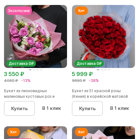
Доставка 0₽
Доставка 0₽
3 550 ₽
5 999 ₽
4060 ₽
-13%
9690 ₽
-38%
Букет из пионовидных
Букет из 51 красной розы
малиновых кустовых роз и
(Кения) в корейской матовой
альстроме...
уп...
В 1 клик
В 1 клик
Купить
Купить