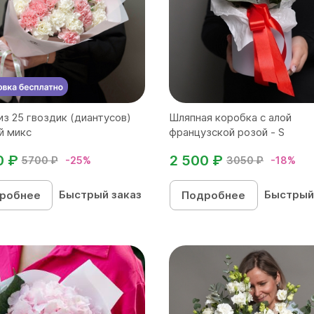
из 25 гвоздик (диантусов)
Шляпная коробка с алой
й микс
французской розой - S
0 ₽
2 500 ₽
5700 ₽
-25%
3050 ₽
-18%
Быстрый заказ
Быстрый
робнее
Подробнее