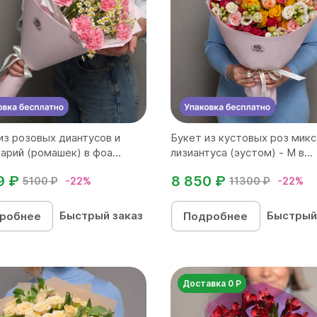
из розовых диантусов и
Букет из кустовых роз микс
арий (ромашек) в фоа...
лизиантуса (эустом) - М в...
9 ₽
8 850 ₽
5100 ₽
-22%
11300 ₽
-22%
Быстрый заказ
Быстрый
робнее
Подробнее
Доставка 0 Р