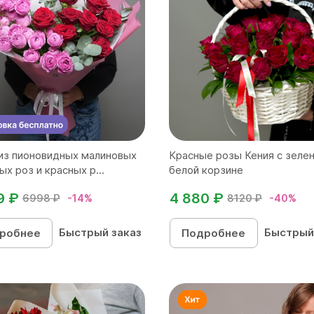
из пионовидных малиновых
Красные розы Кения с зеле
ых роз и красных р...
белой корзине
9 ₽
4 880 ₽
6998 ₽
-14%
8120 ₽
-40%
Быстрый заказ
Быстрый
робнее
Подробнее