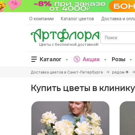
Перейти
к
основному
О компании
Каталог цветов
Доставка и опл
содержанию
Поиск
Цветы с бесплатной доставкой!
Каталог
Акции
Розы
Вы
Доставка цветов в Санкт-Петербурге
рядом 🌟
здесь
Купить цветы в клинику