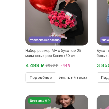
Набор размер М+ с букетом 25
Букет 
малиновых роз Кения (50 см...
белых 
4 499 ₽
3 85
8050 ₽
-44%
Быстрый заказ
Подробнее
Под
Доставка 0 Р