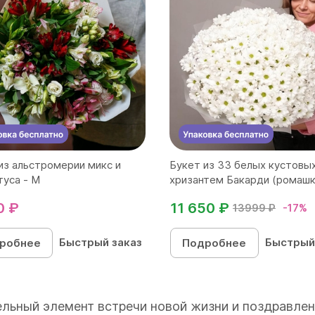
из альстромерии микс и
Букет из 33 белых кустовы
туса - М
хризантем Бакарди (ромашка
0 ₽
11 650 ₽
13999 ₽
-17%
Быстрый заказ
Быстрый
робнее
Подробнее
тельный элемент встречи новой жизни и поздравле