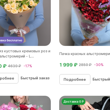
из кустовых кремовых роз и
Пачка красных альстромери
альстромерий - L...
1 999 ₽
2850 ₽
-30%
0 ₽
4639 ₽
-17%
Быстрый заказ
робнее
Быстрый
Подробнее
Доставка 0 Р