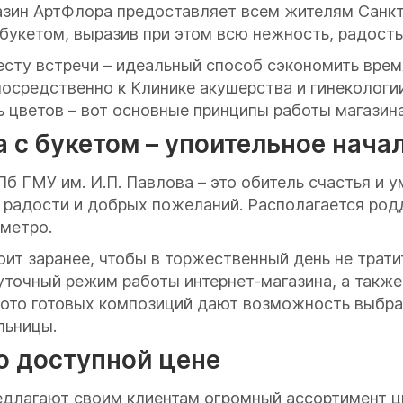
азин АртФлора предоставляет всем жителям Санк
укетом, выразив при этом всю нежность, радость
есту встречи – идеальный способ сэкономить врем
посредственно к Клинике акушерства и гинекологи
ь цветов – вот основные принципы работы магазина
 с букетом – упоительное нача
б ГМУ им. И.П. Павлова – это обитель счастья и 
з радости и добрых пожеланий. Располагается ро
метро.
ит заранее, чтобы в торжественный день не трати
суточный режим работы интернет-магазина, а также
фото готовых композиций дают возможность выбрат
льницы.
о доступной цене
лагают своим клиентам огромный ассортимент цве