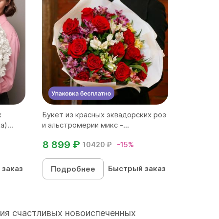
х
Букет из красных эквадорских роз
)...
и альстромерии микс -...
8 899 ₽
10420 ₽
-15%
 заказ
Быстрый заказ
Подробнее
ния счастливых новоиспеченных