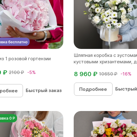
Шляпная коробка с эустома
из 1 розовой гортензии
кустовыми хризантемами, ди
9 ₽
2100 ₽
-5%
8 960 ₽
10650 ₽
-16%
Быстрый
Подробнее
Быстрый заказ
робнее
авка 0 Р