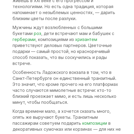
живешь в XXI веке с его прогрессом и
технологиями. Но есть одна традиция, которая
напоминает о незыблемых ценностях, — дарить
близким цветы после разлуки.
Мужчины ждут возлюбленных с большими
букетами
роз
, дети встречают мам и бабушек с
герберами
, композициями из
хризантем
приветствуют деловых партнеров. Цветочные
подарки — самый простой, но красноречивый
способ показать, что вы соскучились и рады
встрече.
Особенность Ладожского вокзала в том, что в
Санкт-Петербурге он единственный транзитный.
Это значит, что кроме прочего на его платформах
часто случаются мимолетные встречи: кто-то
близкий проезжает мимо, и есть лишь несколько
минут, чтобы пообщаться.
Когда времени мало, а хочется сказать много,
опять же выручают букеты. Транзитным
пассажирам советуем подарить
композиции
в
декоративных сумочках или корзинах — для них не