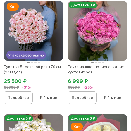
Доставка 0 Р
Букет из 51 розовой розы 70 см
Пачка малиновых пионовидных
(Эквадор)
кустовых роз
25 500 ₽
6 999 ₽
36900 ₽
-31%
9850 ₽
-29%
В 1 клик
В 1 клик
Подробнее
Подробнее
Доставка 0 Р
Доставка 0 Р