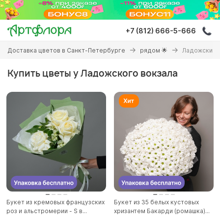
Перейти
к
основному
+7 (812) 666-5-666
содержанию
Вы
Доставка цветов в Санкт-Петербурге
рядом 🌟
Ладожский 
здесь
Купить цветы у Ладожского вокзала
Букет из кремовых французских
Букет из 35 белых кустовых
роз и альстромерии - S в...
хризантем Бакарди (ромашка)...