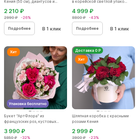
Кения (50 см), диантусов и...
в корейской светлой упако...
2 210 ₽
4 999 ₽
2990 ₽
-26%
8800 ₽
-43%
В 1 клик
В 1 клик
Подробнее
Подробнее
Доставка 0 Р
Букет "АртФлора" из
Шляпная коробка с красными
французских роз, кустовых...
розами Кения
3 990 ₽
2 999 ₽
5850 ₽
-32%
3900 ₽
-23%