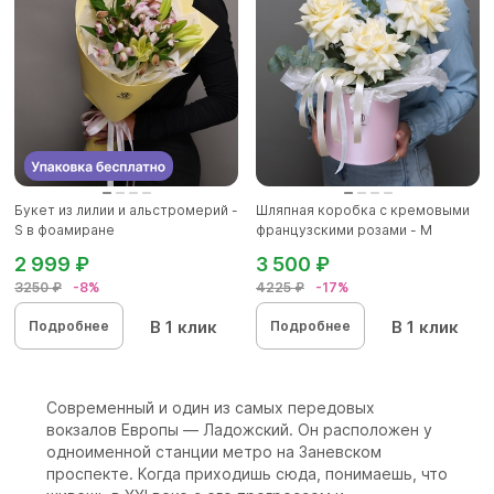
Букет из лилии и альстромерий -
Шляпная коробка с кремовыми
S в фоамиране
французскими розами - M
2 999 ₽
3 500 ₽
3250 ₽
-8%
4225 ₽
-17%
В 1 клик
В 1 клик
Подробнее
Подробнее
Современный и один из самых передовых
вокзалов Европы — Ладожский. Он расположен у
одноименной станции метро на Заневском
проспекте. Когда приходишь сюда, понимаешь, что