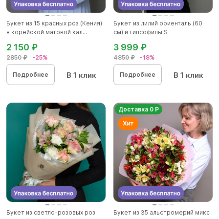
Букет из 15 красных роз (Кения)
Букет из лилий ориенталь (60
в корейской матовой кал...
см) и гипсофилы S
2 150 ₽
3 999 ₽
2850 ₽
-25%
4850 ₽
-18%
В 1 клик
В 1 клик
Подробнее
Подробнее
Доставка 0 Р
Букет из светло-розовых роз
Букет из 35 альстромерий микс