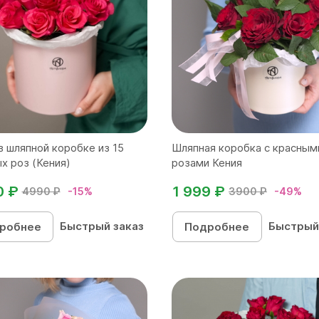
в шляпной коробке из 15
Шляпная коробка с красным
х роз (Кения)
розами Кения
0 ₽
1 999 ₽
4990 ₽
-15%
3900 ₽
-49%
Быстрый заказ
Быстрый
робнее
Подробнее