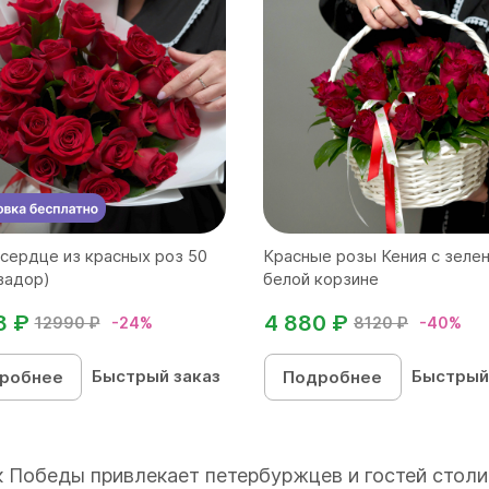
сердце из красных роз 50
Красные розы Кения с зеле
вадор)
белой корзине
8 ₽
4 880 ₽
12990 ₽
-24%
8120 ₽
-40%
Быстрый заказ
Быстрый
робнее
Подробнее
 Победы привлекает петербуржцев и гостей столи