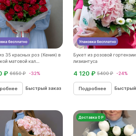
из 35 красных роз (Кения) в
Букет из розовой гортензии
кой матовой кал...
лизиантуса
0 ₽
4 120 ₽
6650 ₽
-32%
5400 ₽
-24%
Быстрый заказ
Быстрый
робнее
Подробнее
Доставка 0 Р