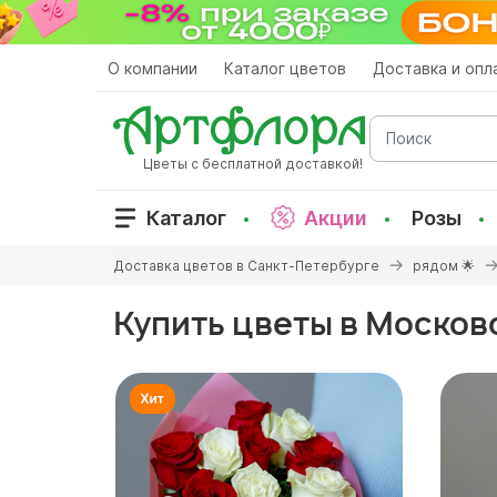
Перейти
к
основному
О компании
Каталог цветов
Доставка и опл
содержанию
Поиск
Цветы с бесплатной доставкой!
Каталог
Акции
Розы
Вы
Доставка цветов в Санкт-Петербурге
рядом 🌟
здесь
Купить цветы в Москов