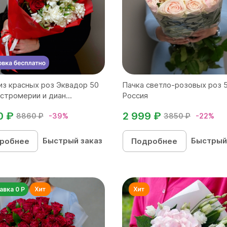
из красных роз Эквадор 50
Пачка светло-розовых роз 
ьстромерии и диан...
Россия
0 ₽
2 999 ₽
8860 ₽
-39%
3850 ₽
-22%
Быстрый заказ
Быстрый
робнее
Подробнее
авка 0 Р