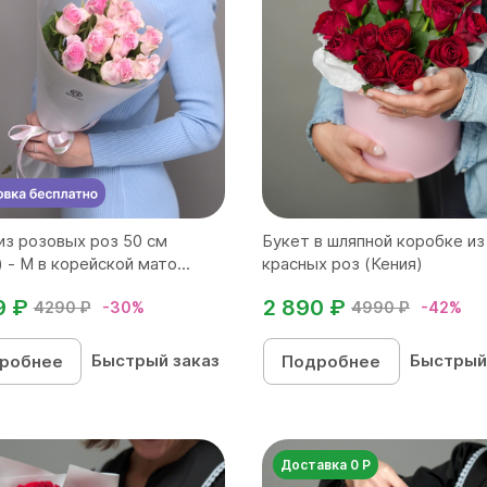
из розовых роз 50 см
Букет в шляпной коробке из
 - M в корейской мато...
красных роз (Кения)
9 ₽
2 890 ₽
4290 ₽
-30%
4990 ₽
-42%
Быстрый заказ
Быстрый
робнее
Подробнее
Доставка 0 Р