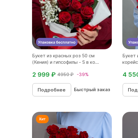
Букет из красных роз 50 см
Букет 
(Кения) и гипсофилы - S в ко...
корейс
2 999 ₽
4 55
4950 ₽
-39%
Быстрый заказ
Подробнее
Под