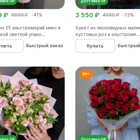
авка 0₽
Доставка 0₽
9 ₽
3 550 ₽
6800 ₽
-41%
4060 ₽
-13%
из 25 альстромерий микс в
Букет из пионовидных мали
кой светлой упако...
кустовых роз и альстроме...
Быстрый заказ
Быстрый
упить
Купить
авка 0₽
Доставка 0₽