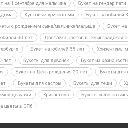
т на 1 сентября для мальчика
Букет на гендер пати
оддома
Кустовые хризантемы
Букет на юбилей 3
кеты с рождением сына/мальчика/малыша
Букет на
 юбилей 60 лет
Доставка цветов в Ленинградской о
тербурге
Букет на юбилей 65 лет
Хризантемы м
0 лет
Букеты для девочек
Букет из разноцвет
оз
Букет на День рождения 20 лет
Букеты для 
лет
Букеты для сестры
Букеты для тещи
Х
имой девушки
Хризантема
Букеты жене на вып
на цветы в СПб