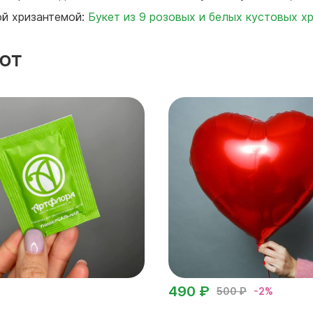
ой хризантемой:
Букет из 9 розовых и белых кустовых х
ют
490 ₽
500 ₽
-2%