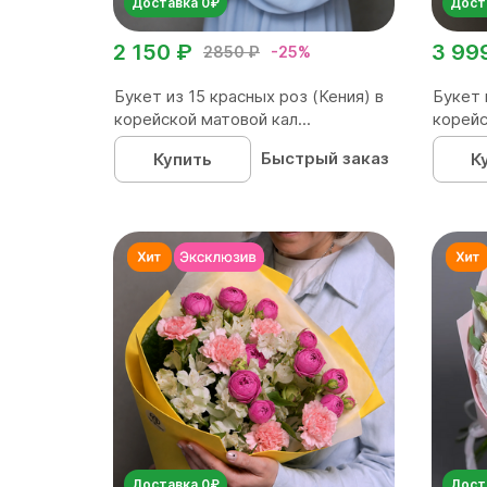
Доставка 0₽
Дост
2 150 ₽
3 99
2850 ₽
-25%
Букет из 15 красных роз (Кения) в
Букет 
корейской матовой кал...
корейс
Быстрый заказ
Купить
К
Доставка 0₽
Дост