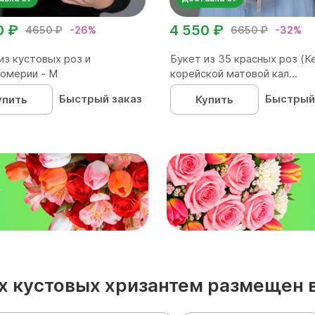
0 ₽
4 550 ₽
4650 ₽
-26%
6650 ₽
-32%
из кустовых роз и
Букет из 35 красных роз (Ке
омерии - М
корейской матовой кал...
Быстрый заказ
Быстрый
упить
Купить
₽
лых кустовых хризантем размещен