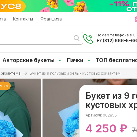
ата
Контакты
Франшиза
Номер телефона в СП
+7 (812) 666-5-6
Авторские букеты
Пачки
ТОП бесплатн
Хризантема
Букет из 9 голубых и белых кустовых хризантем
инка
Букет из 9 
кустовых х
Артикул:
002853
4 250 ₽
7