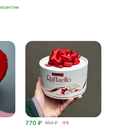
ризантем
770 ₽
850 ₽
-9%