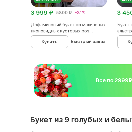
3 999 ₽
3 45
5800 ₽
-31%
Дофаминовый букет из малиновых
Букет 
пионовидных кустовых роз...
альстр
Быстрый заказ
Купить
К
Все по 2999
Букет из 9 голубых и бе