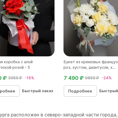
я коробка с алой
Букет из кремовых француз
зской розой - S
роз, эустом, диантусов, х...
0 ₽
7 490 ₽
3050 ₽
-18%
9850 ₽
-24%
Быстрый заказ
Быстрый
робнее
Подробнее
урга расположен в северо-западной части города,