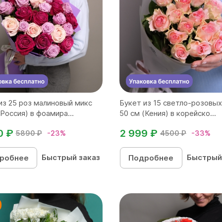
из 25 роз малиновый микс
Букет из 15 светло-розовых
(Россия) в фоамира...
50 см (Кения) в корейско...
0 ₽
2 999 ₽
5890 ₽
-23%
4500 ₽
-33%
Быстрый заказ
Быстрый
робнее
Подробнее