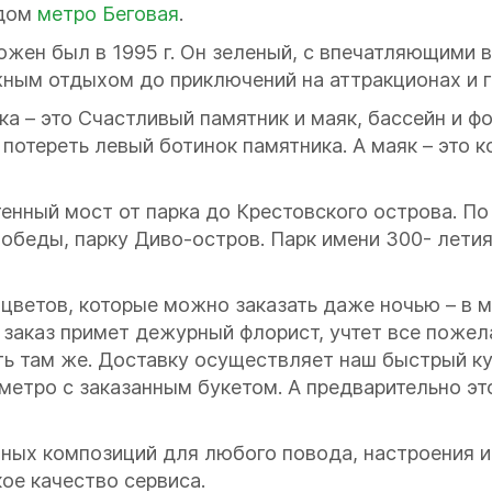
ядом
метро Беговая
.
ожен был в 1995 г. Он зеленый, с впечатляющими 
ным отдыхом до приключений на аттракционах и г
 – это Счастливый памятник и маяк, бассейн и фон
потереть левый ботинок памятника. А маяк – это ко
тенный мост от парка до Крестовского острова. П
обеды, парку Диво-остров. Парк имени 300- летия
ы цветов, которые можно заказать даже ночью – в 
 заказ примет дежурный флорист, учтет все поже
тить там же. Доставку осуществляет наш быстрый ку
у метро с заказанным букетом. А предварительно эт
чных композиций для любого повода, настроения и
ое качество сервиса.