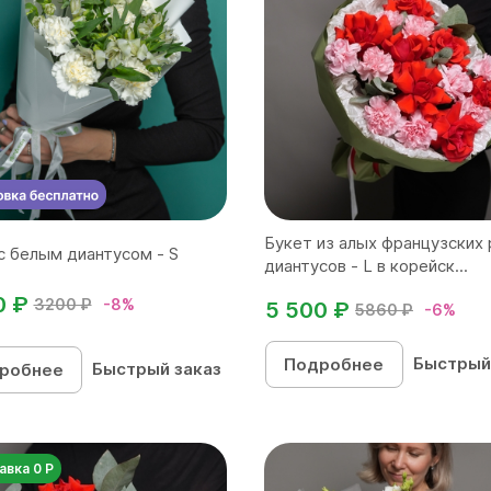
Букет из алых французских 
с белым диантусом - S
диантусов - L в корейск...
0 ₽
3200 ₽
-8%
5 500 ₽
5860 ₽
-6%
Быстрый
Подробнее
Быстрый заказ
робнее
авка 0 Р