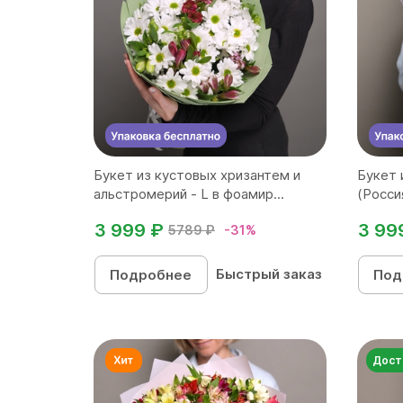
Букет из кустовых хризантем и
Букет 
альстромерий - L в фоамир...
(Россия
3 999 ₽
3 99
5789 ₽
-31%
Быстрый заказ
Подробнее
Под
Дост