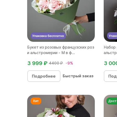
Букет из розовых французских роз
Набор 
и альстромерии - М в ф...
альстр
3 999 ₽
3 00
4400 ₽
-9%
Быстрый заказ
Подробнее
Под
Дост