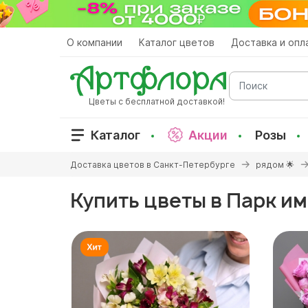
Перейти
к
основному
О компании
Каталог цветов
Доставка и опл
содержанию
Поиск
Цветы с бесплатной доставкой!
Каталог
Акции
Розы
Вы
Доставка цветов в Санкт-Петербурге
рядом 🌟
здесь
Купить цветы в Парк и