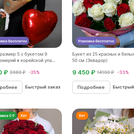
размер S с букетом 9
Букет из 25 красных и белы
омерий в корейской упа...
50 см (Эквадор)
0 ₽
9 450 ₽
3980 ₽
-25%
14100 ₽
-33%
Быстрый заказ
Быстрый
робнее
Подробнее
авка 0 Р