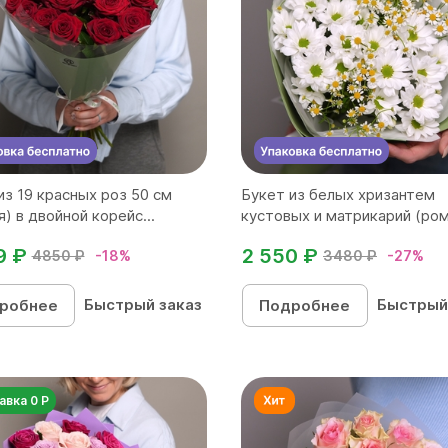
из 19 красных роз 50 см
Букет из белых хризантем
) в двойной корейс...
кустовых и матрикарий (ром
9 ₽
2 550 ₽
4850 ₽
-18%
3480 ₽
-27%
Быстрый заказ
Быстрый
робнее
Подробнее
авка 0 Р