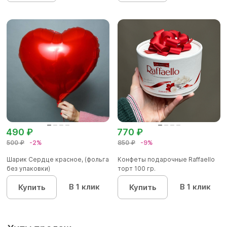
490 ₽
770 ₽
500 ₽
-2%
850 ₽
-9%
Шарик Сердце красное, (фольга
Конфеты подарочные Raffaello
без упаковки)
торт 100 гр.
В 1 клик
В 1 клик
Купить
Купить