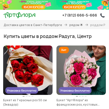
Перейти
к
основному
+7 (812) 666-5-666
содержанию
Вы
Доставка цветов в Санкт-Петербурге
рядом 🌟
роддом Рад
здесь
Купить цветы в роддом Радуга, Центр
Букет из 7 красных роз 50 см
Букет "АртФлора" из
(Эквадор)
французских роз, кустовых...