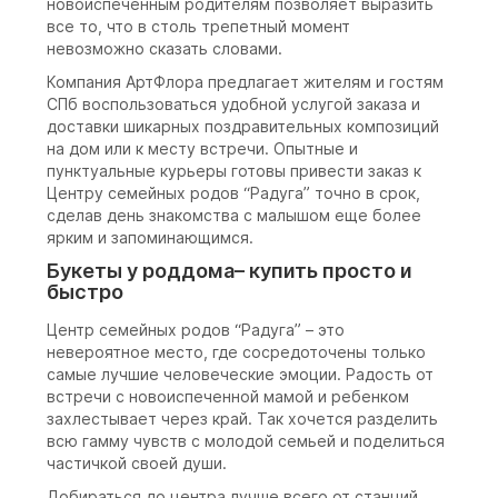
новоиспеченным родителям позволяет выразить
все то, что в столь трепетный момент
невозможно сказать словами.
Компания АртФлора предлагает жителям и гостям
СПб воспользоваться удобной услугой заказа и
доставки шикарных поздравительных композиций
на дом или к месту встречи. Опытные и
пунктуальные курьеры готовы привести заказ к
Центру семейных родов “Радуга” точно в срок,
сделав день знакомства с малышом еще более
ярким и запоминающимся.
Букеты у роддома– купить просто и
быстро
Центр семейных родов “Радуга” – это
невероятное место, где сосредоточены только
самые лучшие человеческие эмоции. Радость от
встречи с новоиспеченной мамой и ребенком
захлестывает через край. Так хочется разделить
всю гамму чувств с молодой семьей и поделиться
частичкой своей души.
Добираться до центра лучше всего от станций