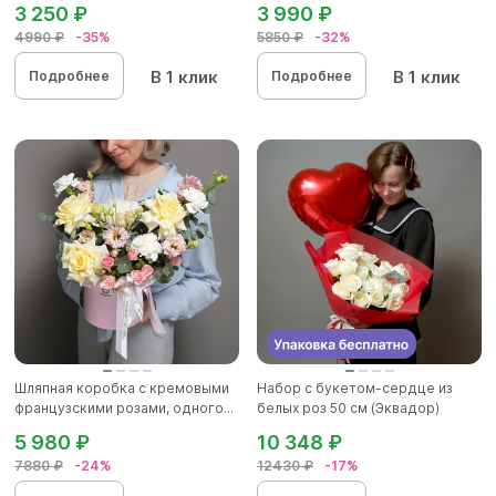
3 250 ₽
3 990 ₽
4990 ₽
-35%
5850 ₽
-32%
В 1 клик
В 1 клик
Подробнее
Подробнее
Шляпная коробка с кремовыми
Набор с букетом-сердце из
французскими розами, одного...
белых роз 50 см (Эквадор)
5 980 ₽
10 348 ₽
7880 ₽
-24%
12430 ₽
-17%