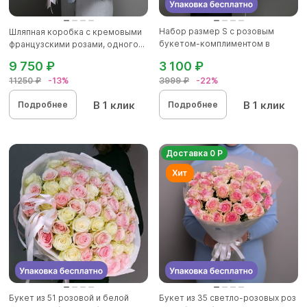
Набор размер S с розовым
Шляпная коробка с кремовыми
букетом-комплиментом в
французскими розами, одного...
корейск...
9 750 ₽
3 100 ₽
11250 ₽
-13%
3999 ₽
-22%
В 1 клик
В 1 клик
Подробнее
Подробнее
Доставка 0 Р
Букет из 51 розовой и белой
Букет из 35 светло-розовых роз