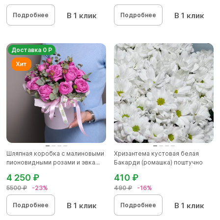
В 1 клик
В 1 клик
Подробнее
Подробнее
Доставка 0 Р
Шляпная коробка с малиновыми
Хризантема кустовая белая
пионовидными розами и эвка...
Бакарди (ромашка) поштучно
4 250 ₽
410 ₽
5500 ₽
-23%
490 ₽
-16%
В 1 клик
В 1 клик
Подробнее
Подробнее