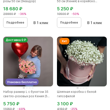
розы 50 см (Эквадор)
50 см (Кения) в корейско...
18 680 ₽
5 250 ₽
28980 ₽
-36%
10500 ₽
-50%
В 1 клик
В 1 клик
Подробнее
Подробнее
Доставка 0 Р
Набор размер L с букетом 35
Шляпная коробка с белой
светло-розовых роз Кения (5...
гипсофилой
5 750 ₽
3 100 ₽
11050 ₽
-48%
4150 ₽
-25%