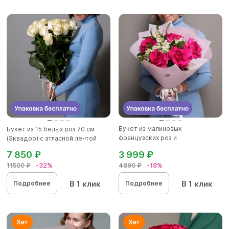
Букет из малиновых
Букет из 15 белых роз 70 см
французских роз и
(Эквадор) с атласной лентой
альстромерии - M в...
7 850 ₽
3 999 ₽
11500 ₽
-32%
4890 ₽
-18%
В 1 клик
В 1 клик
Подробнее
Подробнее