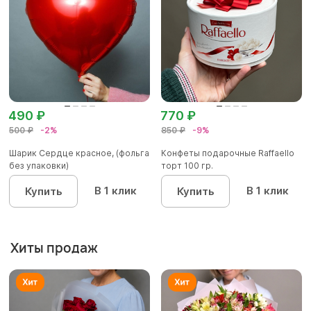
490 ₽
770 ₽
500 ₽
-2%
850 ₽
-9%
Шарик Сердце красное, (фольга
Конфеты подарочные Raffaello
без упаковки)
торт 100 гр.
В 1 клик
В 1 клик
Купить
Купить
Хиты продаж