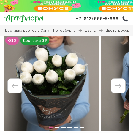
Перейти
к
основному
+7 (812) 666-5-666
содержанию
Вы
Доставка цветов в Санкт-Петербурге
Цветы
Цветы россып
здесь
-31%
Доставка 0 Р