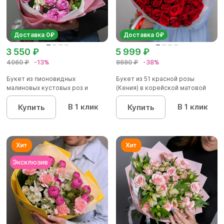
Доставка 0₽
Доставка 0₽
3 550 ₽
5 999 ₽
4060 ₽
-13%
9690 ₽
-38%
Букет из пионовидных
Букет из 51 красной розы
малиновых кустовых роз и
(Кения) в корейской матовой
альстроме...
уп...
В 1 клик
В 1 клик
Купить
Купить