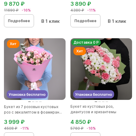
9 870 ₽
3 890 ₽
11690 ₽
-16%
4380 ₽
-11%
В 1 клик
В 1 клик
Подробнее
Подробнее
Доставка 0 Р
Букет из кустовых роз,
Букет из 7 розовых кустовых
диантусов и хризантемы
роз с эвкалиптом в фоамиран...
кустовой...
3 999 ₽
4 850 ₽
4508 ₽
-11%
5760 ₽
-16%