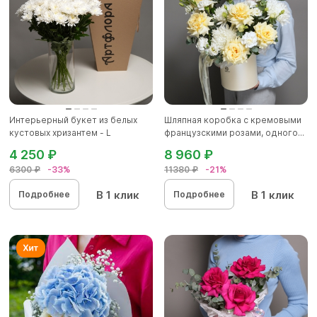
Интерьерный букет из белых
Шляпная коробка с кремовыми
кустовых хризантем - L
французскими розами, одного...
4 250 ₽
8 960 ₽
6300 ₽
-33%
11380 ₽
-21%
В 1 клик
В 1 клик
Подробнее
Подробнее