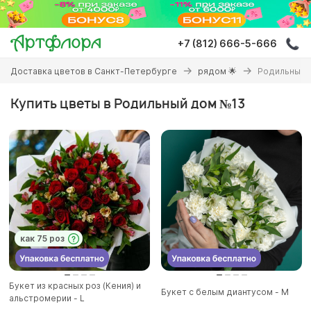
Перейти
к
основному
+7 (812) 666-5-666
содержанию
Вы
Доставка цветов в Санкт-Петербурге
рядом 🌟
Родильный 
здесь
Купить цветы в Родильный дом №13
как 75 роз
Букет из красных роз (Кения) и
Букет с белым диантусом - M
альстромерии - L