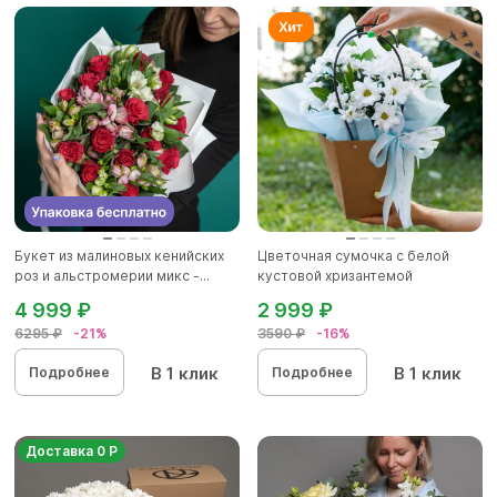
Букет из малиновых кенийских
Цветочная сумочка с белой
роз и альстромерии микс -...
кустовой хризантемой
4 999 ₽
2 999 ₽
6295 ₽
-21%
3590 ₽
-16%
В 1 клик
В 1 клик
Подробнее
Подробнее
Доставка 0 Р