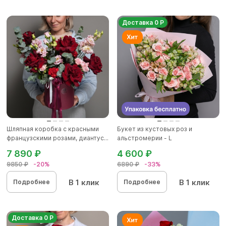
Доставка 0 Р
Шляпная коробка с красными
Букет из кустовых роз и
французскими розами, диантус...
альстромерии - L
7 890 ₽
4 600 ₽
9850 ₽
-20%
6890 ₽
-33%
В 1 клик
В 1 клик
Подробнее
Подробнее
Доставка 0 Р