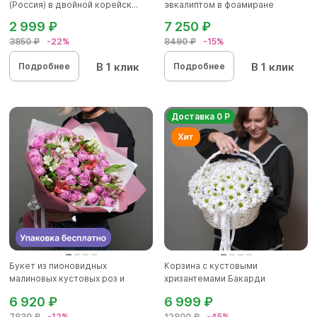
(Россия) в двойной корейск...
эвкалиптом в фоамиране
2 999 ₽
7 250 ₽
3850 ₽
-22%
8490 ₽
-15%
В 1 клик
В 1 клик
Подробнее
Подробнее
Доставка 0 Р
Букет из пионовидных
Корзина с кустовыми
малиновых кустовых роз и
хризантемами Бакарди
альстроме...
(ромашка) в бе...
6 920 ₽
6 999 ₽
7830 ₽
-12%
12800 ₽
-45%