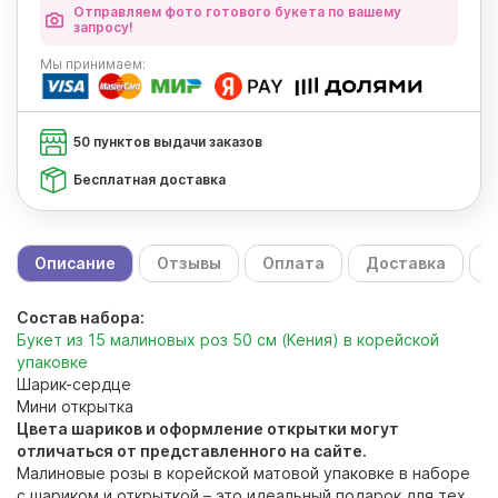
Отправляем фото готового букета по вашему
запросу!
Мы
принимаем:
50 пунктов выдачи заказов
Бесплатная доставка
Описание
Отзывы
Оплата
Доставка
С
Состав набора:
Букет из 15 малиновых роз 50 см (Кения) в корейской
упаковке
Шарик-сердце
Мини открытка
Цвета шариков и оформление открытки могут
отличаться от представленного на сайте.
Малиновые розы в корейской матовой упаковке в наборе
с шариком и открыткой – это идеальный подарок для тех,