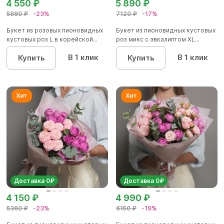
4 550 ₽
5 890 ₽
5890 ₽
-23%
7120 ₽
-17%
Букет из розовых пионовидных
Букет из пионовидных кустовых
кустовых роз L в корейской...
роз микс с эвкалиптом XL...
В 1 клик
В 1 клик
Купить
Купить
Доставка 0₽
Доставка 0₽
4 150 ₽
4 990 ₽
5360 ₽
-23%
6150 ₽
-19%