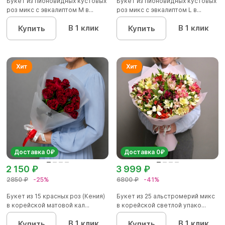
Букет из пионовидных кустовых
Букет из пионовидных кустовых
роз микс с эвкалиптом M в...
роз микс с эвкалиптом L в...
В 1 клик
В 1 клик
Купить
Купить
Доставка 0₽
Доставка 0₽
2 150 ₽
3 999 ₽
2850 ₽
-25%
6800 ₽
-41%
Букет из 15 красных роз (Кения)
Букет из 25 альстромерий микс
в корейской матовой кал...
в корейской светлой упако...
В 1 клик
В 1 клик
Купить
Купить