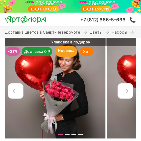
Перейти
к
основному
+7 (812) 666-5-666
содержанию
Вы
Доставка цветов в Санкт-Петербурге
Цветы
Наборы
На
здесь
Упаковка в подарок
Новинка
-31%
Доставка 0 Р
Хит