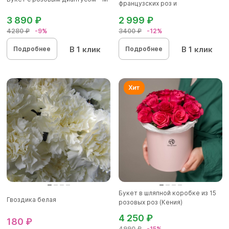
французских роз и
альстромерии - S в...
3 890 ₽
2 999 ₽
4280 ₽
-9%
3400 ₽
-12%
В 1 клик
В 1 клик
Подробнее
Подробнее
Букет в шляпной коробке из 15
Гвоздика белая
розовых роз (Кения)
4 250 ₽
180 ₽
4990 ₽
-15%