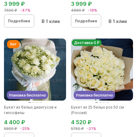
3 999 ₽
3 999 ₽
7500 ₽
-47%
4890 ₽
-18%
В 1 клик
В 1 клик
Подробнее
Подробнее
Доставка 0 Р
Букет из белых диантусов и
Букет из 25 белых роз 50 см
гипсофилы
(Россия)
4 400 ₽
4 520 ₽
5900 ₽
-25%
5750 ₽
-21%