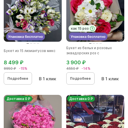
как 15 роз
Букет из белых и розовых
Букет из 15 лизиантусов микс
эквадорских роз с
альстромерие...
8 499 ₽
3 900 ₽
9950 ₽
-15%
4550 ₽
-14%
В 1 клик
В 1 клик
Подробнее
Подробнее
Доставка 0 Р
Доставка 0 Р