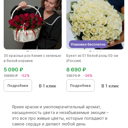
35 красных роз Кения с зеленью
Букет из 51 белой розы 50 см
в белой корзине
(Россия)
5 090 ₽
8 690 ₽
10580 ₽
-52%
13570 ₽
-36%
В 1 клик
В 1 клик
Подробнее
Подробнее
Яркие краски и умопомрачительный аромат,
насыщенность цвета и незабываемые эмоции –
это все про живые цветы, которые попадают в
самое сердце и делают любой день