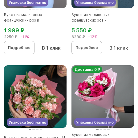
Букет из малиновых
Букет из малиновых
французских роз и
французских роз и
альстромерии - XS
альстромерии - L
1 999 ₽
5 550 ₽
2250 ₽
-11%
6280 ₽
-12%
В 1 клик
В 1 клик
Подробнее
Подробнее
Доставка 0 Р
Букет из малиновых
Букет с розовым диантусом - М