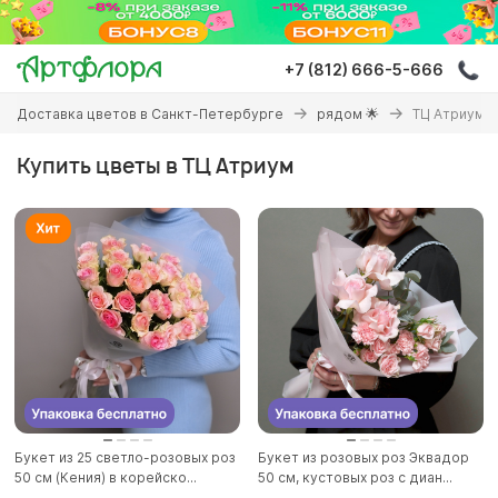
Перейти
к
основному
+7 (812) 666-5-666
содержанию
Вы
Доставка цветов в Санкт-Петербурге
рядом 🌟
ТЦ Атриум
здесь
Купить цветы в ТЦ Атриум
Букет из 25 светло-розовых роз
Букет из розовых роз Эквадор
50 см (Кения) в корейско...
50 см, кустовых роз с диан...