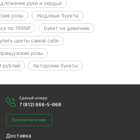
едложение руки и сердца
ские розы
Нюдовые букеты
се по 1999₽
Букет на девичник
упить цветы самой себе
Французские розы
0 рублей
Авторские букеты
Единый номер:
7 (812) 666-5-666
Перезвоните мне
Доставка