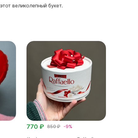
 этот великолепный букет.
770 ₽
850 ₽
-9%