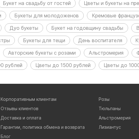
Букет на свадьбу от гостей
Цветы и букеты на пр
и
Букеты для молодоженов
Кремовые француз
Дуо букеты
Букет на годовщину свадьбы
В
стры
Букеты для тещи
День воспитателя
К
Авторские букеты с розами
Альстромерия
0 рублей
Цветы до 1500 рублей
Цветы до 100
Корпоративным клиентам
Розы
Отзывы клиентов
Тюльпаны
Доставка и оплата
Альстромерия
Гарантии, политика обмена и возврата
Лизиантус
Блог