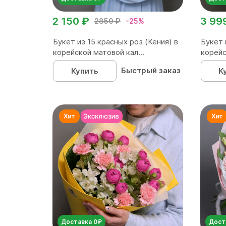
2 150 ₽
3 99
2850 ₽
-25%
Букет из 15 красных роз (Кения) в
Букет 
корейской матовой кал...
корейс
Быстрый заказ
Купить
К
Доставка 0₽
Дост