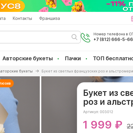
ата
Контакты
Франшиза
Номер телефона в СП
+7 (812) 666-5-6
Авторские букеты
Пачки
ТОП бесплатн
Авторские букеты
Букет из светлых французских роз и альстромери
люзив
Букет из с
роз и альст
Артикул:
003012
1 999 ₽
2