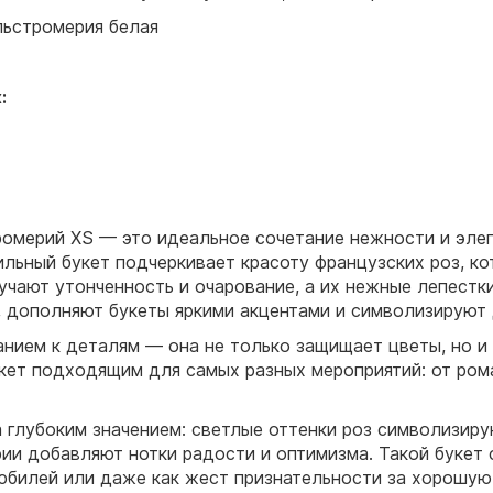
альстромерия белая
:
ромерий XS — это идеальное сочетание нежности и элег
ильный букет подчеркивает красоту французских роз, 
учают утонченность и очарование, а их нежные лепестк
 дополняют букеты яркими акцентами и символизируют 
анием к деталям — она не только защищает цветы, но и
укет подходящим для самых разных мероприятий: от ром
 глубоким значением: светлые оттенки роз символизиру
ерии добавляют нотки радости и оптимизма. Такой букет
юбилей или даже как жест признательности за хорошую