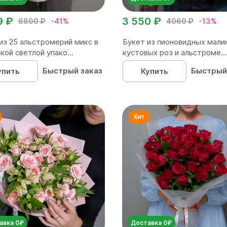
9 ₽
3 550 ₽
6800 ₽
-41%
4060 ₽
-13%
из 25 альстромерий микс в
Букет из пионовидных мали
кой светлой упако...
кустовых роз и альстроме...
Быстрый заказ
Быстрый
упить
Купить
авка 0₽
Доставка 0₽