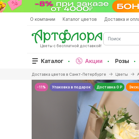
Перейти
к
основному
О компании
Каталог цветов
Доставка и опл
содержанию
Поиск
Цветы с бесплатной доставкой!
Каталог
Акции
Розы
Вы
Доставка цветов в Санкт-Петербурге
Цветы
здесь
-11%
Упаковка в подарок
Доставка 0 Р
Экск