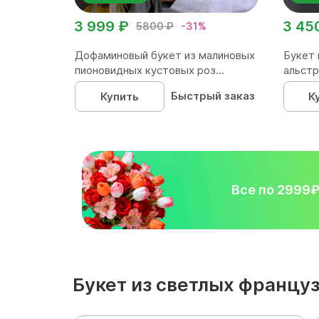
3 999 ₽
3 45
5800 ₽
-31%
Дофаминовый букет из малиновых
Букет 
пионовидных кустовых роз...
альстр
Быстрый заказ
Купить
К
Все по 2999
Букет из светлых францу
разделах: