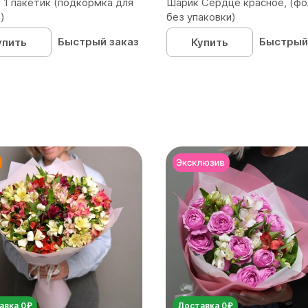
 1 пакетик (подкормка для
Шарик Сердце красное, (фо
)
без упаковки)
Быстрый заказ
Быстрый
упить
Купить
авка 0₽
Доставка 0₽