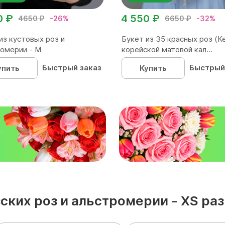
0 ₽
4 550 ₽
4650 ₽
-26%
6650 ₽
-32%
из кустовых роз и
Букет из 35 красных роз (Ке
омерии - М
корейской матовой кал...
Быстрый заказ
Быстрый
упить
Купить
₽
зских роз и альстромерии - XS р