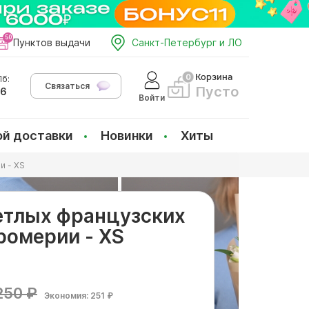
Пунктов выдачи
Санкт-Петербург и ЛО
Корзина
б:
Связаться
Пусто
66
Войти
ой доставки
Новинки
Хиты
и - XS
ветлых французских
ромерии - XS
250 ₽
Экономия: 251 ₽