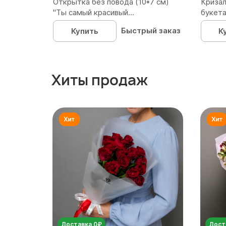
Открытка без повода (10*7 см)
Кризал
"Ты самый красивый...
букета
Быстрый заказ
Купить
К
Хиты продаж
Доставка 0₽
Дост