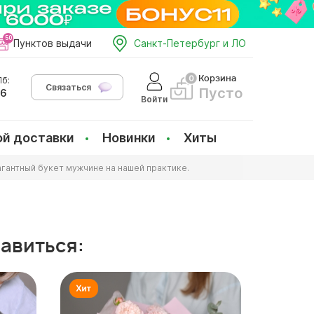
Пунктов выдачи
Санкт-Петербург и ЛО
Корзина
б:
Связаться
Пусто
66
Войти
ой доставки
Новинки
Хиты
гантный букет мужчине на нашей практике.
равиться: