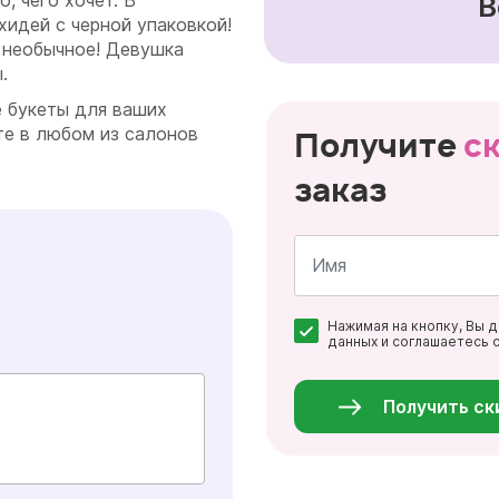
, чего хочет. В
В
хидей с черной упаковкой!
ь необычное! Девушка
.
 букеты для ваших
йте в любом из салонов
Получите
с
заказ
Имя
Нажимая на кнопку, Вы 
*
данных и соглашаетесь 
Персональные
данные
*
Получить ск