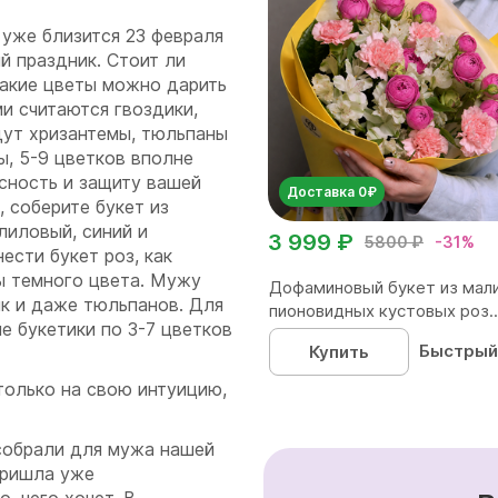
 уже близится 23 февраля
й праздник. Стоит ли
какие цветы можно дарить
и считаются гвоздики,
дут хризантемы, тюльпаны
ы, 5-9 цветков вполне
сность и защиту вашей
Доставка 0₽
, соберите букет из
лиловый, синий и
3 999 ₽
5800 ₽
-31%
сти букет роз, как
ы темного цвета. Мужу
Дофаминовый букет из мал
ик и даже тюльпанов. Для
пионовидных кустовых роз..
е букетики по 3-7 цветков
Быстрый
Купить
только на свою интуицию,
 собрали для мужа нашей
пришла уже