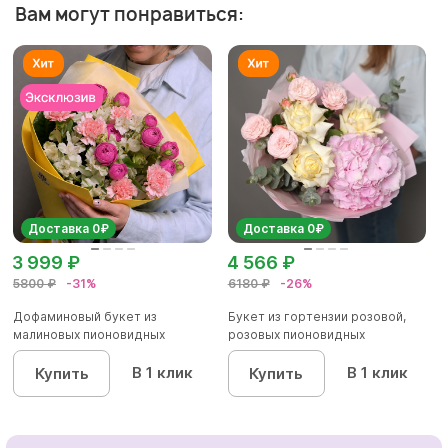
Вам могут понравиться:
Доставка 0₽
Доставка 0₽
3 999 ₽
4 566 ₽
5800 ₽
-31%
6180 ₽
-26%
Дофаминовый букет из
Букет из гортензии розовой,
малиновых пионовидных
розовых пионовидных
кустовых роз...
кустовы...
В 1 клик
В 1 клик
Купить
Купить