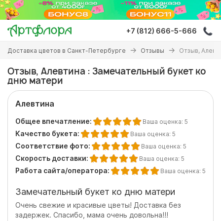
Перейти
к
основному
+7 (812) 666-5-666
содержанию
Вы
Доставка цветов в Санкт-Петербурге
Отзывы
Отзыв, Алевт
здесь
Отзыв, Алевтина : Замечательный букет ко
дню матери
Алевтина
Общее впечатление:
Ваша оценка:
5
Качество букета:
Ваша оценка:
5
Соответствие фото:
Ваша оценка:
5
Скорость доставки:
Ваша оценка:
5
Работа сайта/оператора:
Ваша оценка:
5
Замечательный букет ко дню матери
Очень свежие и красивые цветы! Доставка без
задержек. Спасибо, мама очень довольна!!!