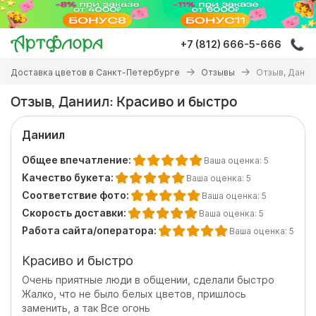
Перейти
к
основному
+7 (812) 666-5-666
содержанию
Вы
Доставка цветов в Санкт-Петербурге
Отзывы
Отзыв, Дании
здесь
Отзыв, Даниил: Красиво и быстро
Даниил
Общее впечатление:
Ваша оценка:
5
Качество букета:
Ваша оценка:
5
Соответствие фото:
Ваша оценка:
5
Скорость доставки:
Ваша оценка:
5
Работа сайта/оператора:
Ваша оценка:
5
Красиво и быстро
Очень приятные люди в общении, сделали быстро
Жалко, что не было белых цветов, пришлось
заменить, а так Все огонь