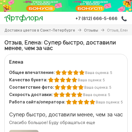
Перейти
к
основному
+7 (812) 666-5-666
содержанию
Вы
Доставка цветов в Санкт-Петербурге
Отзывы
Отзыв, Елена
здесь
Отзыв, Елена: Супер быстро, доставили
менее, чем за час
Елена
Общее впечатление:
Ваша оценка:
5
Качество букета:
Ваша оценка:
5
Соответствие фото:
Ваша оценка:
5
Скорость доставки:
Ваша оценка:
5
Работа сайта/оператора:
Ваша оценка:
5
Супер быстро, доставили менее, чем за час
Спасибо большое! Буду обращаться еще