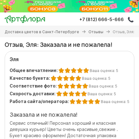
Перейти
к
основному
+7 (812) 666-5-666
содержанию
Вы
Доставка цветов в Санкт-Петербурге
Отзывы
Отзыв, Эля: З
здесь
Отзыв, Эля: Заказала и не пожалела!
Эля
Общее впечатление:
Ваша оценка:
5
Качество букета:
Ваша оценка:
5
Соответствие фото:
Ваша оценка:
5
Скорость доставки:
Ваша оценка:
5
Работа сайта/оператора:
Ваша оценка:
5
Заказала и не пожалела!
Сервис отличный! Персонал хороший и классная
девушка курьер! Цветы очень красивые,свежие .
Букет красиво оформлен! Достаточная упаковка