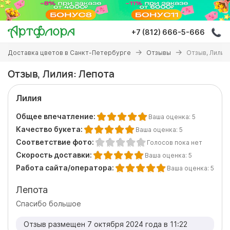
Перейти
к
основному
+7 (812) 666-5-666
содержанию
Вы
Доставка цветов в Санкт-Петербурге
Отзывы
Отзыв, Лилия
здесь
Отзыв, Лилия: Лепота
Лилия
Общее впечатление:
Ваша оценка:
5
Качество букета:
Ваша оценка:
5
Соответствие фото:
Голосов пока нет
Скорость доставки:
Ваша оценка:
5
Работа сайта/оператора:
Ваша оценка:
5
Лепота
Спасибо большое
Отзыв размещен 7 октября 2024 года в 11:22