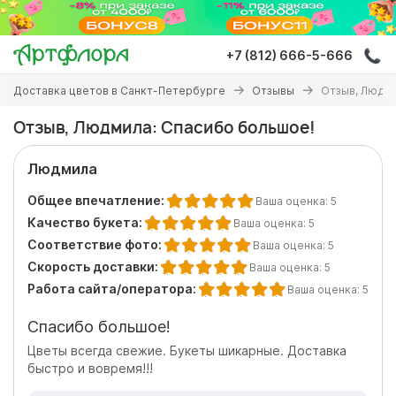
Перейти
к
основному
+7 (812) 666-5-666
содержанию
Вы
Доставка цветов в Санкт-Петербурге
Отзывы
Отзыв, Людми
здесь
Отзыв, Людмила: Спасибо большое!
Людмила
Общее впечатление:
Ваша оценка:
5
Качество букета:
Ваша оценка:
5
Соответствие фото:
Ваша оценка:
5
Скорость доставки:
Ваша оценка:
5
Работа сайта/оператора:
Ваша оценка:
5
Спасибо большое!
Цветы всегда свежие. Букеты шикарные. Доставка
быстро и вовремя!!!