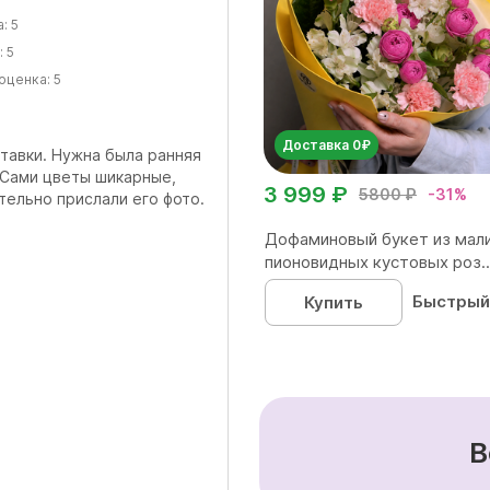
а:
5
:
5
оценка:
5
Доставка 0₽
тавки. Нужна была ранняя
 Сами цветы шикарные,
3 999 ₽
5800 ₽
-31%
тельно прислали его фото.
Дофаминовый букет из мал
пионовидных кустовых роз..
Быстрый
Купить
В