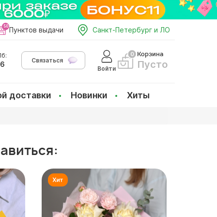
Пунктов выдачи
Санкт-Петербург и ЛО
Корзина
б:
Связаться
Пусто
66
Войти
ой доставки
Новинки
Хиты
равиться: