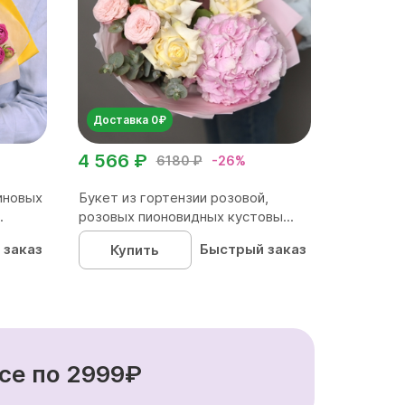
Доставка 0₽
4 566 ₽
6180 ₽
-26%
иновых
Букет из гортензии розовой,
.
розовых пионовидных кустовы...
 заказ
Быстрый заказ
Купить
се по 2999₽