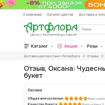
Перейти
к
основному
О компании
Каталог цветов
Доставка и опл
содержанию
Поиск
Цветы с бесплатной доставкой!
Каталог
Акции
Розы
Вы
Доставка цветов в Санкт-Петербурге
Отзывы
здесь
Отзыв, Оксана: Чудесн
букет
Оксана
Общее впечатление:
Ваша оценк
Качество букета:
Ваша оценка:
5