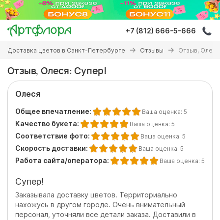
Перейти
к
основному
+7 (812) 666-5-666
содержанию
Вы
Доставка цветов в Санкт-Петербурге
Отзывы
Отзыв, Олеся
здесь
Отзыв, Олеся: Супер!
Олеся
Общее впечатление:
Ваша оценка:
5
Качество букета:
Ваша оценка:
5
Соответствие фото:
Ваша оценка:
5
Скорость доставки:
Ваша оценка:
5
Работа сайта/оператора:
Ваша оценка:
5
Супер!
Заказывала доставку цветов. Территориально
нахожусь в другом городе. Очень внимательный
персонал, уточняли все детали заказа. Доставили в