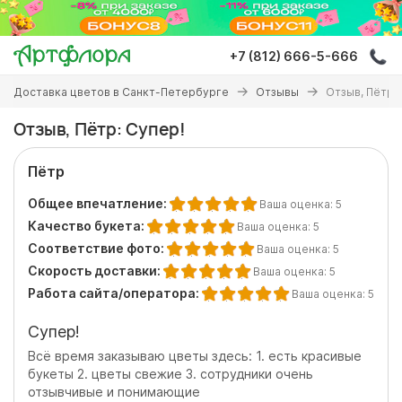
Перейти
к
основному
+7 (812) 666-5-666
содержанию
Вы
Доставка цветов в Санкт-Петербурге
Отзывы
Отзыв, Пётр: 
здесь
Отзыв, Пётр: Супер!
Пётр
Общее впечатление:
Ваша оценка:
5
Качество букета:
Ваша оценка:
5
Соответствие фото:
Ваша оценка:
5
Скорость доставки:
Ваша оценка:
5
Работа сайта/оператора:
Ваша оценка:
5
Супер!
Всё время заказываю цветы здесь: 1. есть красивые
букеты 2. цветы свежие 3. сотрудники очень
отзывчивые и понимающие