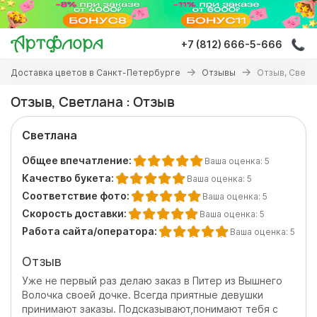
Перейти
к
основному
+7 (812) 666-5-666
содержанию
Вы
Доставка цветов в Санкт-Петербурге
Отзывы
Отзыв, Светл
здесь
Отзыв, Светлана : Отзыв
Светлана
Общее впечатление:
Ваша оценка:
5
Качество букета:
Ваша оценка:
5
Соответствие фото:
Ваша оценка:
5
Скорость доставки:
Ваша оценка:
5
Работа сайта/оператора:
Ваша оценка:
5
Отзыв
Уже не первый раз делаю заказ в Питер из Вышнего
Волочка своей дочке. Всегда приятные девушки
принимают заказы. Подсказывают,понимают тебя с