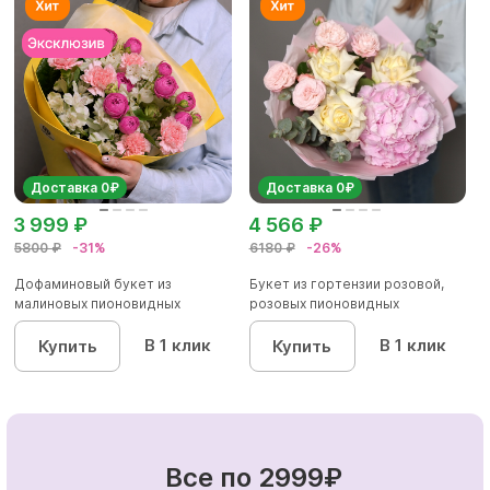
Доставка 0₽
Доставка 0₽
3 999 ₽
4 566 ₽
5800 ₽
-31%
6180 ₽
-26%
Дофаминовый букет из
Букет из гортензии розовой,
малиновых пионовидных
розовых пионовидных
кустовых роз...
кустовы...
В 1 клик
В 1 клик
Купить
Купить
Все по 2999₽