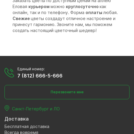
Заказать цветы по доступным ценам на аллею
Еловая
курьером
можно
круглосуточно
как
онлайн, так и по телефону. Форма
оплаты
любая.
Свежие
цветы создадут отличное настроение и
принесут гармонию. Звоните нам, мы поможем
создать настоящий цветочный шедевр!
Единый номер:
7 (812) 666-5-666
Перезвоните мне
Санкт-Петербург и ЛО
Доставка
Бесплатная доставка
Всегда вовремя