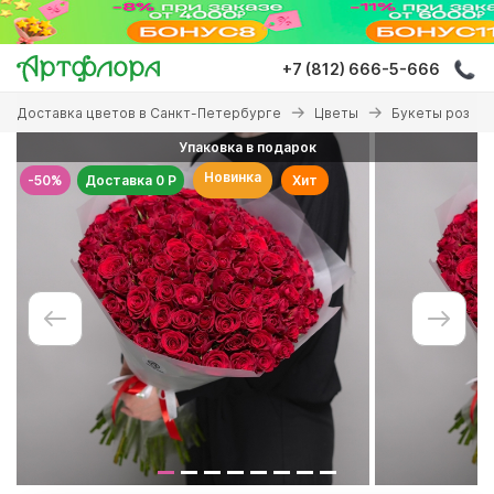
Перейти
к
основному
+7 (812) 666-5-666
содержанию
Вы
Доставка цветов в Санкт-Петербурге
Цветы
Букеты роз
здесь
Упаковка в подарок
Новинка
-50%
Доставка 0 Р
Хит