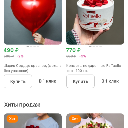
490 ₽
770 ₽
500 ₽
-2%
850 ₽
-9%
Шарик Сердце красное, (фольга
Конфеты подарочные Raffaello
без упаковки)
торт 100 гр.
В 1 клик
В 1 клик
Купить
Купить
Хиты продаж