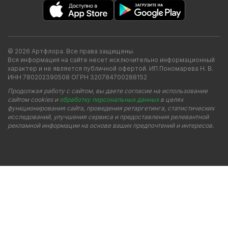
© 2026 Артфлора. Все права защищены.
Вся информация на сайте несет исключительно информационный
характер и не является публичной офертой. ИП Пономарева Н. В.
ИНН 780202390508 ОГРН 320784700288152
Продолжая работу с сайтом, вы даете согласие на использование
сайтом cookies и
обработку персональных данных
в целях
функционирования сайта, проведения ретаргетинга, статистических
исследований, улучшения сервиса и предоставления релевантной
рекламной информации на основе ваших предпочтений и интересов.