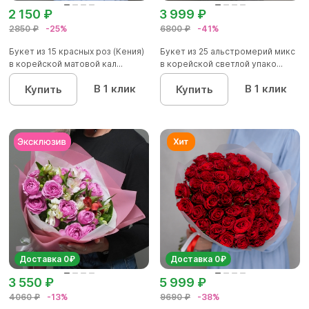
2 150 ₽
3 999 ₽
2850 ₽
-25%
6800 ₽
-41%
Букет из 15 красных роз (Кения)
Букет из 25 альстромерий микс
в корейской матовой кал...
в корейской светлой упако...
В 1 клик
В 1 клик
Купить
Купить
Доставка 0₽
Доставка 0₽
3 550 ₽
5 999 ₽
4060 ₽
-13%
9690 ₽
-38%