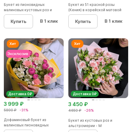
Букет из пионовидных
Букет из 51 красной розы
малиновых кустовых роз и
(Кения) в корейской матовой
альстроме...
уп...
В 1 клик
В 1 клик
Купить
Купить
Доставка 0₽
Доставка 0₽
3 999 ₽
3 450 ₽
5800 ₽
-31%
4650 ₽
-26%
Дофаминовый букет из
Букет из кустовых роз и
малиновых пионовидных
альстромерии - М
кустовых роз...