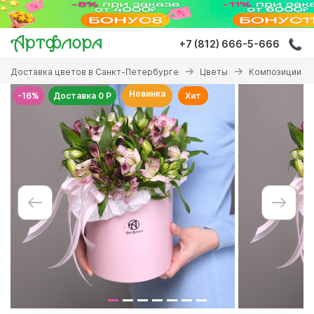
Перейти
к
основному
+7 (812) 666-5-666
содержанию
Вы
Доставка цветов в Санкт-Петербурге
Цветы
Композиции с 
здесь
Новинка
-16%
Доставка 0 Р
Хит