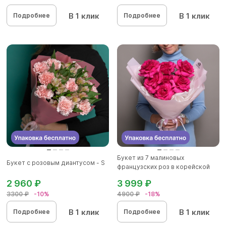
В 1 клик
В 1 клик
Подробнее
Подробнее
Букет из 7 малиновых
Букет с розовым диантусом - S
французских роз в корейской
упаков...
2 960 ₽
3 999 ₽
3300 ₽
-10%
4900 ₽
-18%
В 1 клик
В 1 клик
Подробнее
Подробнее