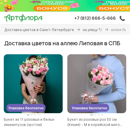
Перейти
к
основному
+7 (812) 666-5-666
содержанию
Вы
Доставка цветов в Санкт-Петербурге
на улицу 💘
аллея Лип
здесь
Доставка цветов на аллею Липовая в СПБ
Букет из 11 розовых и белых
Букет из розовых роз 50 см
лизиантусов (эустом)
(Кения) - M в корейской мато...