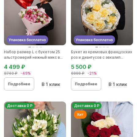
Набор размер L с букетом 25
Букет из кремовых французских
альстромерий нежный микс в...
роз и диантусов с эвкалип...
4 499 ₽
5 500 ₽
8740 ₽
-49%
6999 ₽
-21%
В 1 клик
В 1 клик
Подробнее
Подробнее
Доставка 0 Р
Доставка 0 Р