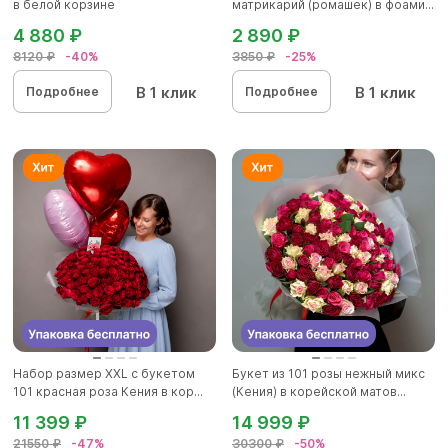
в белой корзине
матрикарий (ромашек) в фоами...
4 880 ₽
2 890 ₽
8120 ₽
-40%
3850 ₽
-25%
В 1 клик
В 1 клик
Подробнее
Подробнее
Набор размер ХХL с букетом
Букет из 101 розы нежный микс
101 красная роза Кения в кор...
(Кения) в корейской матов...
11 399 ₽
14 999 ₽
21550 ₽
-47%
30300 ₽
-50%