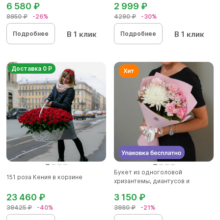
6 580 ₽
2 999 ₽
8950 ₽
-26%
4290 ₽
-30%
В 1 клик
В 1 клик
Подробнее
Подробнее
Доставка 0 Р
Букет из одноголовой
151 роза Кения в корзине
хризантемы, диантусов и
альстромер...
23 460 ₽
3 150 ₽
39425 ₽
-40%
3980 ₽
-21%