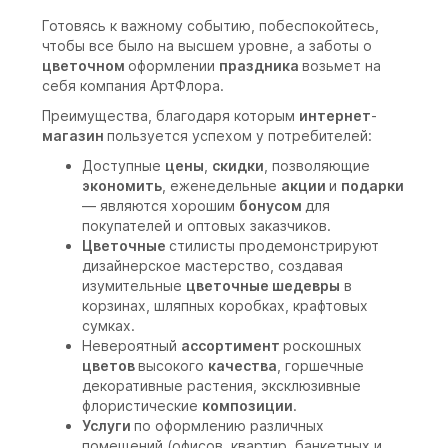
Готовясь к важному событию, побеспокойтесь,
чтобы все было на высшем уровне, а заботы о
цветочном
оформлении
праздника
возьмет на
себя компания АртФлора.
Преимущества, благодаря которым
интернет
-
магазин
пользуется успехом у потребителей:
Доступные
цены
,
скидки
, позволяющие
экономить
, еженедельные
акции
и
подарки
— являются хорошим
бонусом
для
покупателей и оптовых заказчиков.
Цветочные
стилисты продемонстрируют
дизайнерское мастерство, создавая
изумительные
цветочные шедевры
в
корзинах, шляпных коробках, крафтовых
сумках.
Невероятный
ассортимент
роскошных
цветов
высокого
качества
, горшечные
декоративные растения, эксклюзивные
флористические
композиции
.
Услуги
по оформлению различных
помещений (офисов, квартир, банкетных и