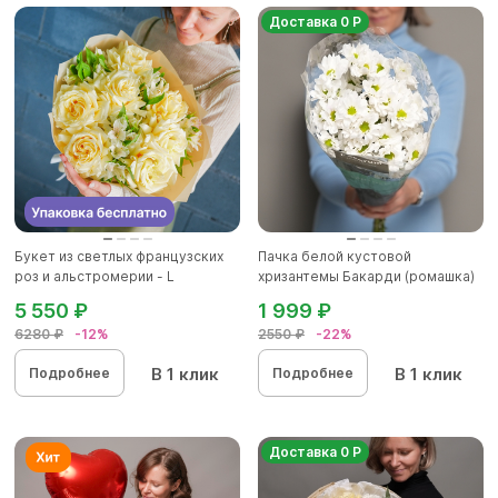
Доставка 0 Р
Букет из светлых французских
Пачка белой кустовой
роз и альстромерии - L
хризантемы Бакарди (ромашка)
5 550 ₽
1 999 ₽
6280 ₽
-12%
2550 ₽
-22%
В 1 клик
В 1 клик
Подробнее
Подробнее
Доставка 0 Р