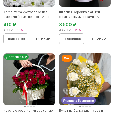
Хризантема кустовая белая
Шляпная коробка с алыми
Бакарди (ромашка) поштучно
французскими розами - M
410 ₽
3 500 ₽
490 ₽
-16%
4420 ₽
-21%
В 1 клик
В 1 клик
Подробнее
Подробнее
Доставка 0 Р
Красные розы Кения с зеленью
Букет из белых диантусов и