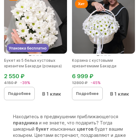
Букет из 5 белых кустовых
Корзина с кустовыми
хризантем Бакарди (ромашка)
хризантемами Бакарди
в...
(ромашка) в бе...
2 550 ₽
6 999 ₽
4150 ₽
-39%
12800 ₽
-45%
В 1 клик
В 1 клик
Подробнее
Подробнее
Находитесь в предвкушении приближающегося
праздника
и не знаете, что подарить? Тогда
шикарный
букет
изысканных
цветов
будет вашим
козырем. Цветами встречают, поздравляют и даже