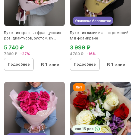
Букет из красных французских
Букет из лилии и альстромерий -
роз, диантусов, эустом, ку...
M в фоамиране
5 740 ₽
3 999 ₽
7860 ₽
-27%
4780 ₽
-16%
В 1 клик
В 1 клик
Подробнее
Подробнее
как 15 роз