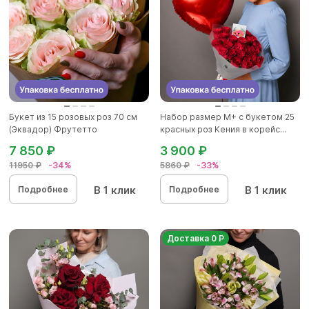
Букет из 15 розовых роз 70 см
Набор размер М+ с букетом 25
(Эквадор) Фрутетто
красных роз Кения в корейс...
7 850 ₽
3 900 ₽
11950 ₽
-34%
5860 ₽
-33%
В 1 клик
В 1 клик
Подробнее
Подробнее
Доставка 0 Р