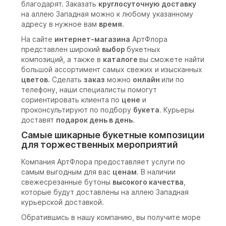
благодарят. Заказать
круглосуточную доставку
на аллею Западная можно к любому указанному
адресу в нужное вам
время
.
На сайте
интернет-магазина
АртФлора
представлен широкий
выбор
букетных
композиций, а также в
каталоге
вы сможете найти
большой ассортимент самых свежих и изысканных
цветов
. Сделать
заказ
можно
онлайн
или по
телефону, наши специалисты помогут
сориентировать клиента по
цене
и
проконсультируют по подбору
букета
. Курьеры
доставят
подарок день в день
.
Самые шикарные букетные композиции
для торжественных мероприятий
Компания АртФлора предоставляет услуги по
самым выгодным для вас
ценам
. В наличии
свежесрезанные бутоны
высокого качества
,
которые будут доставлены на аллею Западная
курьерской доставкой.
Обратившись в нашу компанию, вы получите море