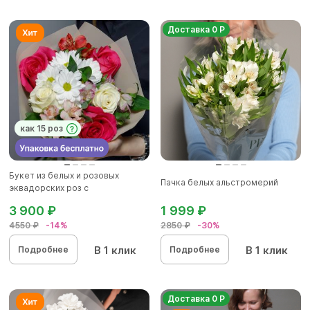
Доставка 0 Р
как 15 роз
Букет из белых и розовых
Пачка белых альстромерий
эквадорских роз с
альстромерие...
3 900 ₽
1 999 ₽
4550 ₽
-14%
2850 ₽
-30%
В 1 клик
В 1 клик
Подробнее
Подробнее
Доставка 0 Р