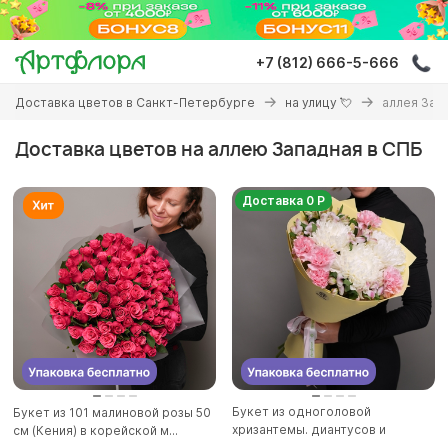
Перейти
к
основному
+7 (812) 666-5-666
содержанию
Вы
Доставка цветов в Санкт-Петербурге
на улицу 💘
аллея Зап
здесь
Доставка цветов на аллею Западная в СПБ
Доставка 0 Р
Букет из одноголовой
Букет из 101 малиновой розы 50
хризантемы. диантусов и
см (Кения) в корейской м...
альстромер...