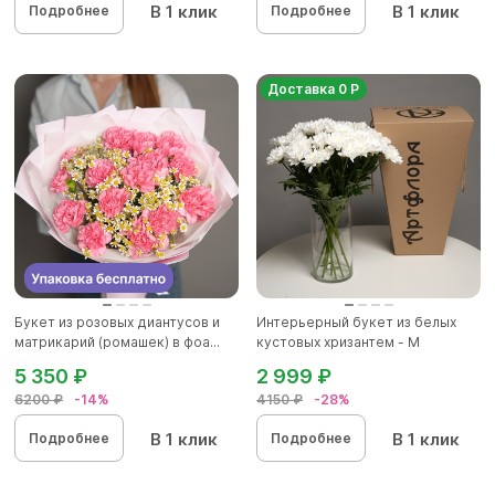
В 1 клик
В 1 клик
Подробнее
Подробнее
Доставка 0 Р
Букет из розовых диантусов и
Интерьерный букет из белых
матрикарий (ромашек) в фоа...
кустовых хризантем - M
5 350 ₽
2 999 ₽
6200 ₽
-14%
4150 ₽
-28%
В 1 клик
В 1 клик
Подробнее
Подробнее