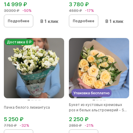
14 999 ₽
3 780 ₽
30300 ₽
-50%
4580 ₽
-17%
В 1 клик
В 1 клик
Подробнее
Подробнее
Доставка 0 Р
Букет из кустовых кремовых
Пачка белого лизиантуса
роз и белых альстромерий - S...
5 250 ₽
2 250 ₽
7750 ₽
-32%
2850 ₽
-21%