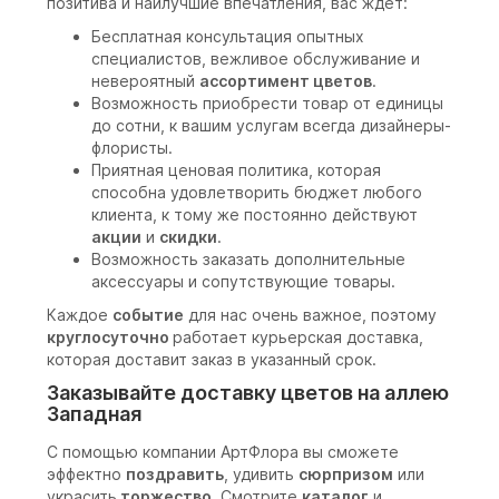
позитива и наилучшие впечатления, вас ждет:
Бесплатная консультация опытных
специалистов, вежливое обслуживание и
невероятный
ассортимент цветов
.
Возможность приобрести товар от единицы
до сотни, к вашим услугам всегда дизайнеры-
флористы.
Приятная ценовая политика, которая
способна удовлетворить бюджет любого
клиента, к тому же постоянно действуют
акции
и
скидки
.
Возможность заказать дополнительные
аксессуары и сопутствующие товары.
Каждое
событие
для нас очень важное, поэтому
круглосуточно
работает курьерская доставка,
которая доставит заказ в указанный срок.
Заказывайте доставку цветов на аллею
Западная
С помощью компании АртФлора вы сможете
эффектно
поздравить
, удивить
сюрпризом
или
украсить
торжество
. Смотрите
каталог
и