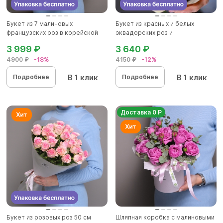
Букет из 7 малиновых
Букет из красных и белых
французских роз в корейской
эквадорских роз и
упаков...
альстромерии...
3 999 ₽
3 640 ₽
4900 ₽
-18%
4150 ₽
-12%
В 1 клик
В 1 клик
Подробнее
Подробнее
Доставка 0 Р
Букет из розовых роз 50 см
Шляпная коробка с малиновыми