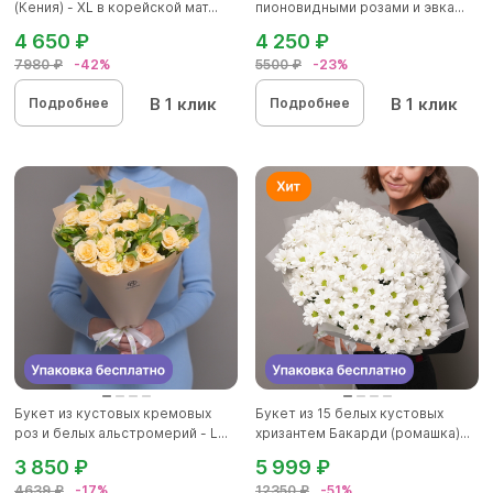
(Кения) - XL в корейской мат...
пионовидными розами и эвка...
4 650 ₽
4 250 ₽
7980 ₽
-42%
5500 ₽
-23%
В 1 клик
В 1 клик
Подробнее
Подробнее
Букет из кустовых кремовых
Букет из 15 белых кустовых
роз и белых альстромерий - L...
хризантем Бакарди (ромашка)...
3 850 ₽
5 999 ₽
4639 ₽
-17%
12350 ₽
-51%