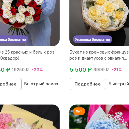
из 25 красных и белых роз
Букет из кремовых француз
(Эквадор)
роз и диантусов с эвкалип...
80 ₽
5 500 ₽
19250 ₽
-33%
6999 ₽
-21%
Быстрый заказ
Быстрый
робнее
Подробнее