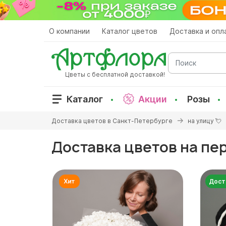
Перейти
к
основному
О компании
Каталог цветов
Доставка и опл
содержанию
Поиск
Цветы с бесплатной доставкой!
Каталог
Акции
Розы
Вы
Доставка цветов в Санкт-Петербурге
на улицу 💘
здесь
Доставка цветов на пе
Дост