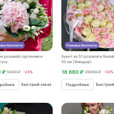
из розовой гортензии и
Букет из 51 розовой и бело
туса
50 см (Эквадор)
0 ₽
18 680 ₽
5400 ₽
-24%
28980 ₽
-36%
Быстрый заказ
Быстрый
робнее
Подробнее