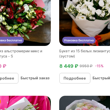
из альстромерии микс и
Букет из 15 белых лизианту
туса - S
(эустом)
0 ₽
8 449 ₽
9950 ₽
-15%
Быстрый заказ
Быстрый
робнее
Подробнее