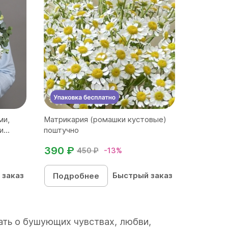
ми,
Матрикария (ромашки кустовые)
...
поштучно
390 ₽
450 ₽
-13%
 заказ
Быстрый заказ
Подробнее
ать о бушующих чувствах, любви,