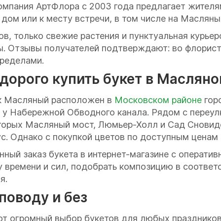
омпания АртФлора с 2003 года предлагает жителя
дом или к месту встречи, в том числе на Масляны
, только свежие растения и пунктуальная курьерск
ы. Отзывы получателей подтверждают: во флорист
пределами.
дорого купить букет в Масляно
ок Масляный расположен в
Московском районе
гор
я у Набережной Обводного канала. Рядом с переул
оторых Масляный мост, Люмьер-Холл и Сад Снови
ус. Однако с покупкой цветов по доступным ценам
ый заказ букета в интернет-магазине с оперативн
 времени и сил, подобрать композицию в соответ
я.
поводу и без
т огромный выбор букетов для любых праздников 