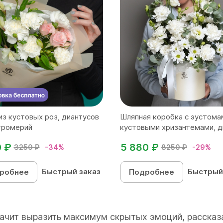
из кустовых роз, диантусов
Шляпная коробка с эустома
тромерий
кустовыми хризантемами, ди
0 ₽
5 880 ₽
3250 ₽
-34%
8250 ₽
-29%
Быстрый заказ
Быстрый
робнее
Подробнее
начит выразить максимум скрытых эмоций, рассказ