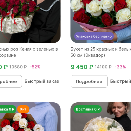
сных роз Кения с зеленью в
Букет из 25 красных и белы
корзине
50 см (Эквадор)
0 ₽
9 450 ₽
10580 ₽
-52%
14100 ₽
-33%
Быстрый заказ
Быстрый
робнее
Подробнее
авка 0 Р
Доставка 0 Р