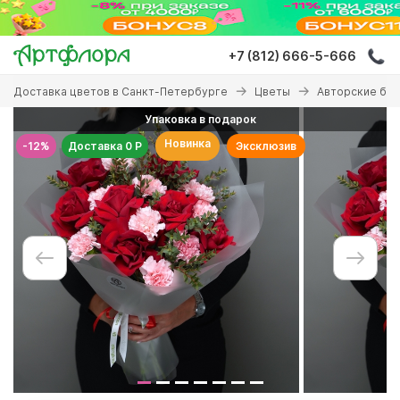
Перейти
к
основному
+7 (812) 666-5-666
содержанию
Вы
Доставка цветов в Санкт-Петербурге
Цветы
Авторские бу
здесь
Упаковка в подарок
Новинка
-12%
Доставка 0 Р
Эксклюзив