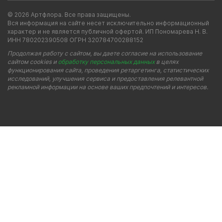
© 2026 Артфлора. Все права защищены.
Вся информация на сайте несет исключительно информационный
характер и не является публичной офертой. ИП Пономарева Н. В.
ИНН 780202390508 ОГРН 320784700288152
Продолжая работу с сайтом, вы даете согласие на использование
сайтом cookies и
обработку персональных данных
в целях
функционирования сайта, проведения ретаргетинга, статистических
исследований, улучшения сервиса и предоставления релевантной
рекламной информации на основе ваших предпочтений и интересов.