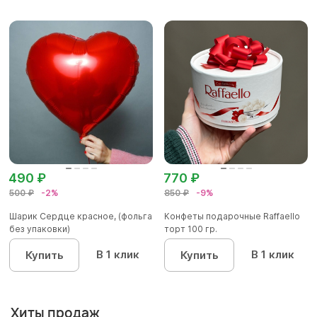
490 ₽
770 ₽
500 ₽
-2%
850 ₽
-9%
Шарик Сердце красное, (фольга
Конфеты подарочные Raffaello
без упаковки)
торт 100 гр.
В 1 клик
В 1 клик
Купить
Купить
Хиты продаж