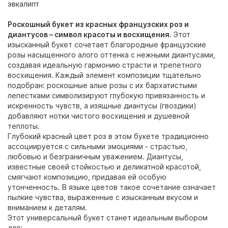
эвкалипт
Роскошный букет из красных французских роз и
диантусов – символ красоты и восхищения
. Этот
изысканный букет сочетает благородные французские
розы насыщенного алого оттенка с нежными диантусами,
создавая идеальную гармонию страсти и трепетного
восхищения. Каждый элемент композиции тщательно
подобран: роскошные алые розы с их бархатистыми
лепестками символизируют глубокую привязанность и
искренность чувств, а изящные диантусы (гвоздики)
добавляют нотки чистого восхищения и душевной
теплоты.
Глубокий красный цвет роз в этом букете традиционно
ассоциируется с сильными эмоциями - страстью,
любовью и безграничным уважением. Диантусы,
известные своей стойкостью и деликатной красотой,
смягчают композицию, придавая ей особую
утонченность. В языке цветов такое сочетание означает
пылкие чувства, выраженные с изысканным вкусом и
вниманием к деталям.
Этот универсальный букет станет идеальным выбором
для: