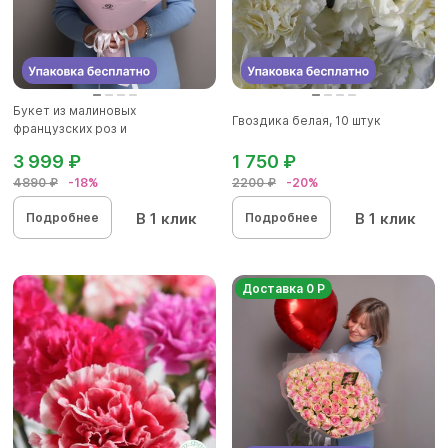
Букет из малиновых
Гвоздика белая, 10 штук
французских роз и
альстромерии - M в...
3 999 ₽
1 750 ₽
4890 ₽
-18%
2200 ₽
-20%
В 1 клик
В 1 клик
Подробнее
Подробнее
Доставка 0 Р