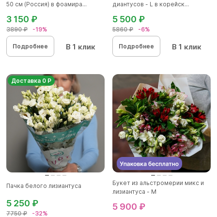
50 см (Россия) в фоамира...
диантусов - L в корейск...
3 150 ₽
5 500 ₽
3890 ₽
-19%
5860 ₽
-6%
В 1 клик
В 1 клик
Подробнее
Подробнее
Доставка 0 Р
Букет из альстромерии микс и
Пачка белого лизиантуса
лизиантуса - М
5 250 ₽
5 900 ₽
7750 ₽
-32%