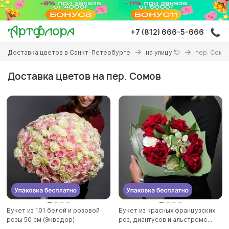
Перейти
к
основному
+7 (812) 666-5-666
содержанию
Вы
Доставка цветов в Санкт-Петербурге
на улицу 💘
пер. Сомо
здесь
Доставка цветов на пер. Сомов
Букет из 101 белой и розовой
Букет из красных французских
розы 50 см (Эквадор)
роз, диантусов и альстроме...