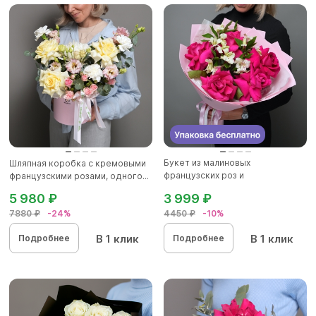
Букет из малиновых
Шляпная коробка с кремовыми
французских роз и
французскими розами, одного...
альстромерии - М в...
5 980 ₽
3 999 ₽
7880 ₽
-24%
4450 ₽
-10%
В 1 клик
В 1 клик
Подробнее
Подробнее