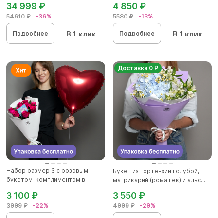
34 999 ₽
4 850 ₽
54610 ₽
-36%
5580 ₽
-13%
В 1 клик
В 1 клик
Подробнее
Подробнее
Доставка 0 Р
Набор размер S с розовым
Букет из гортензии голубой,
букетом-комплиментом в
матрикарий (ромашек) и альс...
корейск...
3 100 ₽
3 550 ₽
3999 ₽
-22%
4999 ₽
-29%