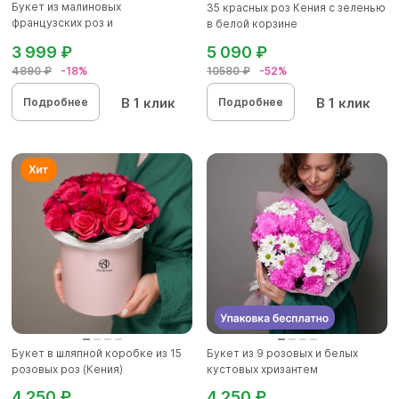
Букет из малиновых
35 красных роз Кения с зеленью
французских роз и
в белой корзине
альстромерии - M в...
3 999 ₽
5 090 ₽
4890 ₽
-18%
10580 ₽
-52%
В 1 клик
В 1 клик
Подробнее
Подробнее
Букет в шляпной коробке из 15
Букет из 9 розовых и белых
розовых роз (Кения)
кустовых хризантем
4 250 ₽
4 250 ₽