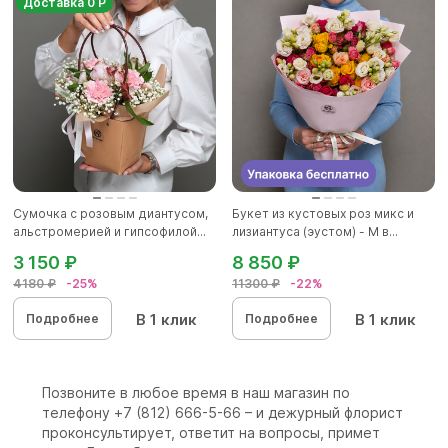
Доставка 0 Р
Сумочка с розовым диантусом,
Букет из кустовых роз микс и
альстромерией и гипсофилой...
лизиантуса (эустом) - М в...
3 150 ₽
8 850 ₽
4180 ₽
-25%
11300 ₽
-22%
В 1 клик
В 1 клик
Подробнее
Подробнее
Позвоните в любое время в наш магазин по
телефону +7 (812) 666-5-66 – и дежурный флорист
проконсультирует, ответит на вопросы, примет