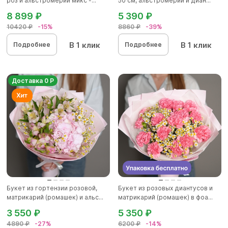
роз и альстромерии микс -...
50 см, альстромерии и диан...
8 899 ₽
5 390 ₽
10420 ₽
-15%
8860 ₽
-39%
В 1 клик
В 1 клик
Подробнее
Подробнее
Доставка 0 Р
Букет из гортензии розовой,
Букет из розовых диантусов и
матрикарий (ромашек) и альс...
матрикарий (ромашек) в фоа...
3 550 ₽
5 350 ₽
4890 ₽
-27%
6200 ₽
-14%