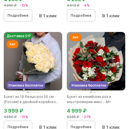
4990 ₽
-15%
4410 ₽
-4%
В 1 клик
В 1 клик
Подробнее
Подробнее
Доставка 0 Р
Букет из 19 белых роз 50 см
Букет из кенийских роз и
(Россия) в двойной корейско...
альстромерии микс - М+
3 999 ₽
4 999 ₽
4690 ₽
-15%
6295 ₽
-21%
В 1 клик
В 1 клик
Подробнее
Подробнее