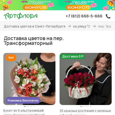
Перейти
к
основному
+7 (812) 666-5-666
содержанию
Вы
Доставка цветов в Санкт-Петербурге
на улицу 💘
пер. Тран
здесь
Доставка цветов на пер.
Трансформаторный
Доставка 0 Р
Букет из 9 альстромерий
35 красных роз Кения с зеленью