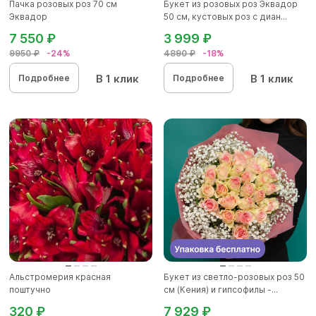
Пачка розовых роз 70 см
Букет из розовых роз Эквадор
Эквадор
50 см, кустовых роз с диан...
7 550 ₽
3 999 ₽
9950 ₽
-24%
4890 ₽
-18%
В 1 клик
В 1 клик
Подробнее
Подробнее
Альстромерия красная
Букет из светло-розовых роз 50
поштучно
см (Кения) и гипсофилы -...
320 ₽
7 929 ₽