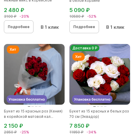
нежный микс в корейской
в белой корзине
упаковк...
2 480 ₽
5 090 ₽
3100 ₽
-20%
10580 ₽
-52%
В 1 клик
В 1 клик
Подробнее
Подробнее
Доставка 0 Р
Букет из 15 красных роз (Кения)
Букет из 15 красных и белых роз
в корейской матовой кал...
70 см (Эквадор)
2 150 ₽
7 850 ₽
2850 ₽
-25%
11950 ₽
-34%