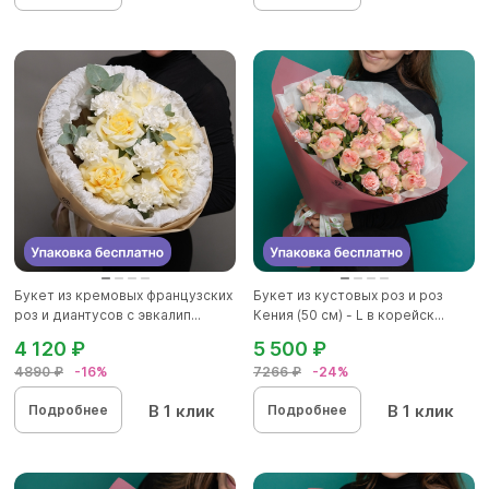
Букет из кремовых французских
Букет из кустовых роз и роз
роз и диантусов с эвкалип...
Кения (50 см) - L в корейск...
4 120 ₽
5 500 ₽
4890 ₽
-16%
7266 ₽
-24%
В 1 клик
В 1 клик
Подробнее
Подробнее