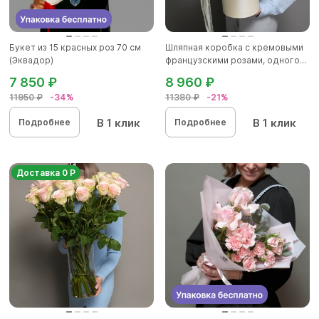
Букет из 15 красных роз 70 см
Шляпная коробка с кремовыми
(Эквадор)
французскими розами, одного...
7 850 ₽
8 960 ₽
11950 ₽
-34%
11380 ₽
-21%
В 1 клик
В 1 клик
Подробнее
Подробнее
Доставка 0 Р