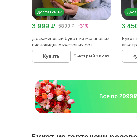
Доставка 0₽
Дост
3 999 ₽
3 45
5800 ₽
-31%
Дофаминовый букет из малиновых
Букет 
пионовидных кустовых роз...
альстр
Быстрый заказ
Купить
К
Все по 2999
Букет из гортензии розо