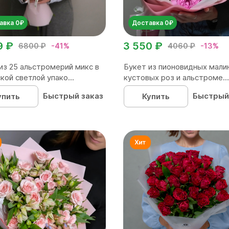
авка 0₽
Доставка 0₽
9 ₽
3 550 ₽
6800 ₽
-41%
4060 ₽
-13%
из 25 альстромерий микс в
Букет из пионовидных мали
кой светлой упако...
кустовых роз и альстроме...
Быстрый заказ
Быстрый
упить
Купить