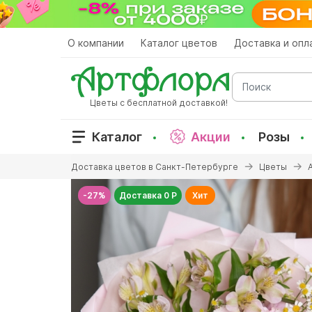
Перейти
к
основному
О компании
Каталог цветов
Доставка и опл
содержанию
Поиск
Цветы с бесплатной доставкой!
Каталог
Акции
Розы
Вы
Доставка цветов в Санкт-Петербурге
Цветы
здесь
-27%
Доставка 0 Р
Хит