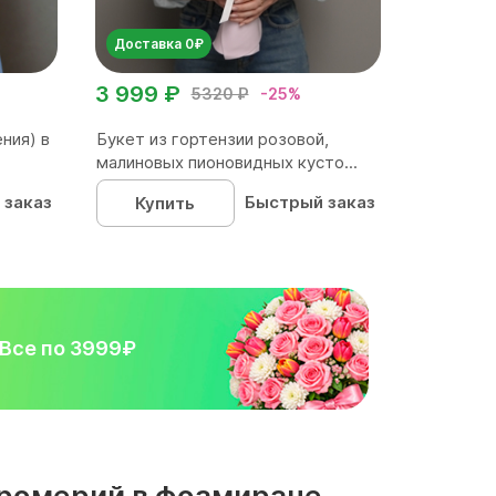
Доставка 0₽
3 999 ₽
5320 ₽
-25%
ния) в
Букет из гортензии розовой,
малиновых пионовидных кусто...
 заказ
Быстрый заказ
Купить
Все по 3999₽
стромерий в фоамиране