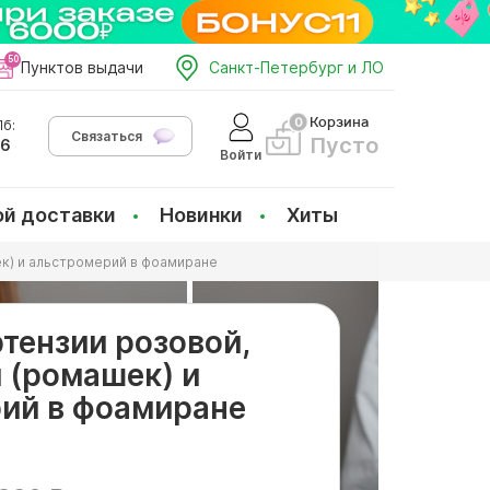
Пунктов выдачи
Санкт-Петербург и ЛО
Корзина
б:
Связаться
Пусто
66
Войти
ой доставки
Новинки
Хиты
ек) и альстромерий в фоамиране
ртензии розовой,
 (ромашек) и
ий в фоамиране