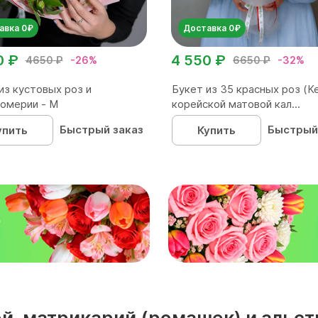
авка 0₽
Доставка 0₽
0 ₽
4 550 ₽
4650 ₽
-26%
6650 ₽
-32%
из кустовых роз и
Букет из 35 красных роз (Ке
омерии - М
корейской матовой кал...
Быстрый заказ
Быстрый
упить
Купить
₽
вой, матрикарий (ромашек) и аль