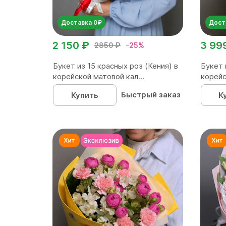
Доставка 0₽
Дост
2 150 ₽
3 99
2850 ₽
-25%
Букет из 15 красных роз (Кения) в
Букет 
корейской матовой кал...
корейс
Быстрый заказ
Купить
К