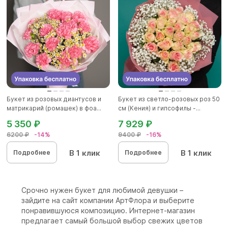
Букет из розовых диантусов и
Букет из светло-розовых роз 50
матрикарий (ромашек) в фоа...
см (Кения) и гипсофилы -...
5 350 ₽
7 929 ₽
6200 ₽
-14%
9400 ₽
-16%
В 1 клик
В 1 клик
Подробнее
Подробнее
Срочно нужен букет для любимой девушки –
зайдите на сайт компании АртФлора и выберите
понравившуюся композицию. Интернет-магазин
предлагает самый большой выбор свежих цветов