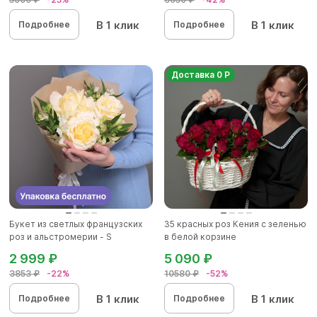
В 1 клик
В 1 клик
Подробнее
Подробнее
Доставка 0 Р
Букет из светлых французских
35 красных роз Кения с зеленью
роз и альстромерии - S
в белой корзине
2 999 ₽
5 090 ₽
3853 ₽
-22%
10580 ₽
-52%
В 1 клик
В 1 клик
Подробнее
Подробнее