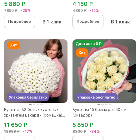
5 860 ₽
4 150 ₽
7850 ₽
-25%
4860 ₽
-15%
В 1 клик
В 1 клик
Подробнее
Подробнее
Доставка 0 Р
Букет из 33 белых кустовых
Букет из 15 белых роз 50 см
хризантем Бакарди (ромашка)...
(Эквадор)
11 650 ₽
5 850 ₽
13999 ₽
-17%
8800 ₽
-34%