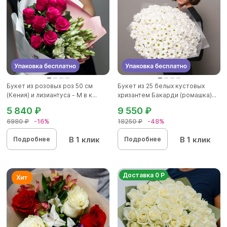
Букет из розовых роз 50 см
Букет из 25 белых кустовых
(Кения) и лизиантуса - М в к...
хризантем Бакарди (ромашка)...
5 840 ₽
9 550 ₽
6980 ₽
-16%
18250 ₽
-48%
В 1 клик
В 1 клик
Подробнее
Подробнее
Доставка 0 Р