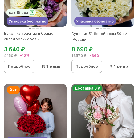
как 15 роз
Букет из красных и белых
Букет из 51 белой розы 50 см
эквадорских роз и
(Россия)
альстромерии...
3 640 ₽
8 690 ₽
4150 ₽
-12%
13570 ₽
-36%
В 1 клик
В 1 клик
Подробнее
Подробнее
Доставка 0 Р