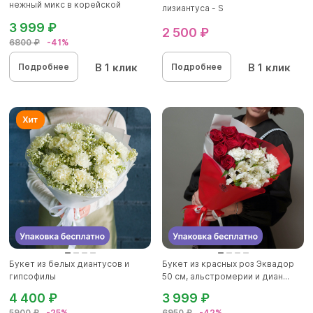
нежный микс в корейской
лизиантуса - S
упаков...
3 999 ₽
2 500 ₽
6800 ₽
-41%
В 1 клик
В 1 клик
Подробнее
Подробнее
Букет из белых диантусов и
Букет из красных роз Эквадор
гипсофилы
50 см, альстромерии и диан...
4 400 ₽
3 999 ₽
5900 ₽
-25%
6950 ₽
-42%