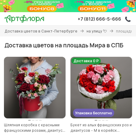
Перейти
к
основному
+7 (812) 666-5-666
содержанию
Вы
Доставка цветов в Санкт-Петербурге
на улицу 💘
площадь 
здесь
Доставка цветов на площадь Мира в СПБ
Доставка 0 Р
Шляпная коробка с красными
Букет из алых французских роз и
французскими розами, диантус...
диантусов - M в корейск...