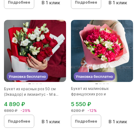
В 1 клик
В 1 клик
Подробнее
Подробнее
Букет из малиновых
Букет из красных роз 50 см
французских роз и
(Эквадор) и лизиантус - М в...
альстромерии - L
4 890 ₽
5 550 ₽
6860 ₽
-29%
6280 ₽
-12%
В 1 клик
В 1 клик
Подробнее
Подробнее