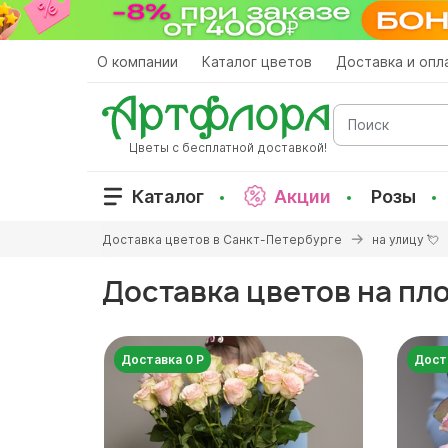
Перейти
к
основному
О компании
Каталог цветов
Доставка и опл
содержанию
Поиск
Цветы с бесплатной доставкой!
Каталог
Акции
Розы
Вы
Доставка цветов в Санкт-Петербурге
на улицу 💘
здесь
Доставка цветов на пл
Доставка 0 Р
Дост