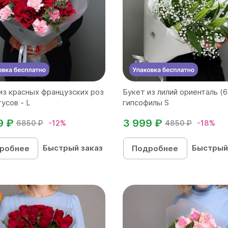
из красных французских роз
Букет из лилий ориенталь (6
тусов - L
гипсофилы S
9 ₽
3 999 ₽
6850 ₽
-12%
4850 ₽
-18%
Быстрый заказ
Быстрый
робнее
Подробнее