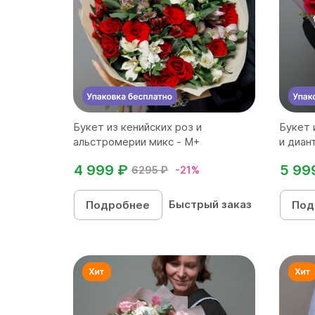
Букет из кенийских роз и
Букет 
альстромерии микс - М+
и диан
4 999 ₽
5 99
6295 ₽
-21%
Быстрый заказ
Подробнее
Под