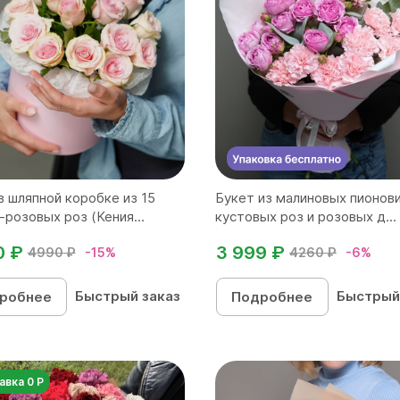
в шляпной коробке из 15
Букет из малиновых пионов
-розовых роз (Кения...
кустовых роз и розовых д...
0 ₽
3 999 ₽
4990 ₽
-15%
4260 ₽
-6%
Быстрый заказ
Быстрый
робнее
Подробнее
авка 0 Р