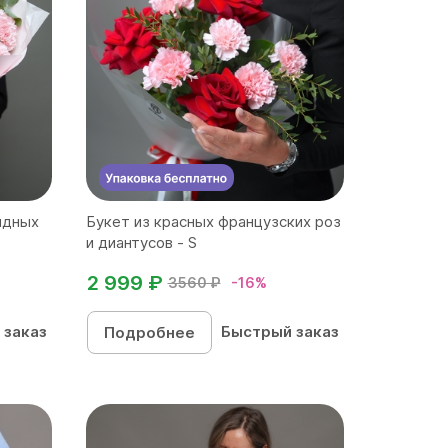
идных
Букет из красных французских роз
и диантусов - S
2 999 ₽
3560 ₽
-16%
 заказ
Быстрый заказ
Подробнее