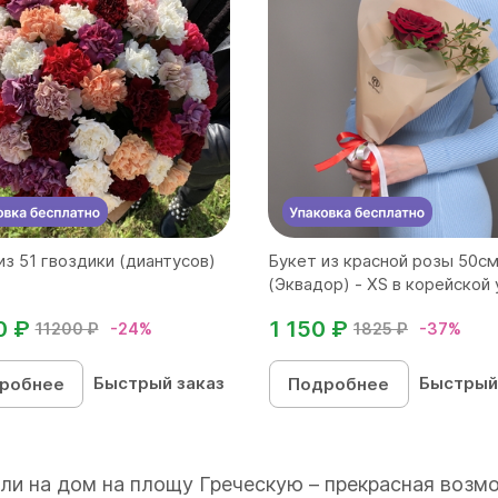
из 51 гвоздики (диантусов)
Букет из красной розы 50с
(Эквадор) - XS в корейской у
0 ₽
1 150 ₽
11200 ₽
-24%
1825 ₽
-37%
Быстрый заказ
Быстрый
робнее
Подробнее
или на дом на площу Греческую – прекрасная воз