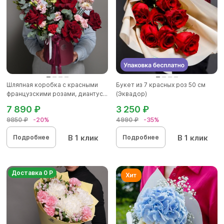
Шляпная коробка с красными
Букет из 7 красных роз 50 см
французскими розами, диантус...
(Эквадор)
7 890 ₽
3 250 ₽
9850 ₽
-20%
4990 ₽
-35%
В 1 клик
В 1 клик
Подробнее
Подробнее
Доставка 0 Р