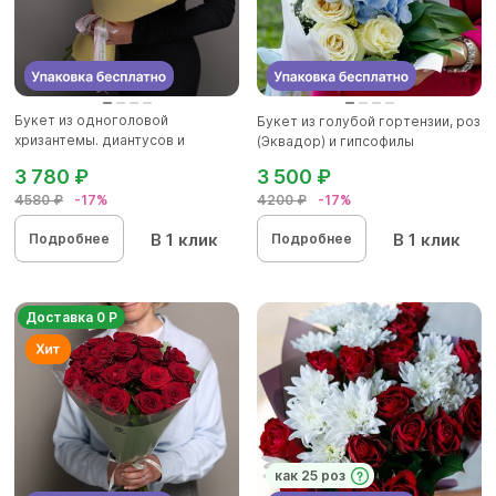
Букет из одноголовой
Букет из голубой гортензии, роз
хризантемы. диантусов и
(Эквадор) и гипсофилы
альстромер...
3 780 ₽
3 500 ₽
4580 ₽
-17%
4200 ₽
-17%
В 1 клик
В 1 клик
Подробнее
Подробнее
Доставка 0 Р
как 25 роз