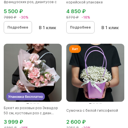
французских роз, диантусов с
корейской упаковке
эвкалип...
5 500 ₽
4 850 ₽
7890 ₽
-30%
5770 ₽
-16%
В 1 клик
В 1 клик
Подробнее
Подробнее
Букет из розовых роз Эквадор
Сумочка с белой гипсофилой
50 см, кустовых роз с диан...
3 999 ₽
2 600 ₽
4890 ₽
-18%
3250 ₽
-20%