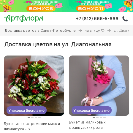
Перейти
к
основному
+7 (812) 666-5-666
содержанию
Вы
Доставка цветов в Санкт-Петербурге
на улицу 💘
ул. Диаго
здесь
Доставка цветов на ул. Диагональная
Букет из малиновых
Букет из альстромерии микс и
французских роз и
лизиантуса - S
альстромерии - XS