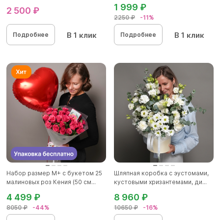
1 999 ₽
2 500 ₽
2250 ₽
-11%
В 1 клик
В 1 клик
Подробнее
Подробнее
Набор размер М+ с букетом 25
Шляпная коробка с эустомами,
малиновых роз Кения (50 см...
кустовыми хризантемами, ди...
4 499 ₽
8 960 ₽
8050 ₽
-44%
10650 ₽
-16%