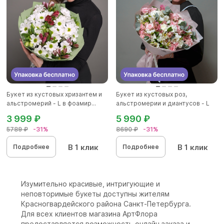
Букет из кустовых хризантем и
Букет из кустовых роз,
альстромерий - L в фоамир...
альстромерии и диантусов - L
3 999 ₽
5 990 ₽
5789 ₽
-31%
8690 ₽
-31%
В 1 клик
В 1 клик
Подробнее
Подробнее
Изумительно красивые, интригующие и
неповторимые букеты доступны жителям
Красногвардейского района Санкт-Петербурга.
Для всех клиентов магазина АртФлора
предоставляется возможность онлайн заказа и