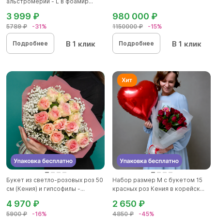
альстромерий - L в фоамир...
3 999 ₽
980 000 ₽
5789 ₽
-31%
1150000 ₽
-15%
В 1 клик
В 1 клик
Подробнее
Подробнее
Букет из светло-розовых роз 50
Набор размер M с букетом 15
см (Кения) и гипсофилы -...
красных роз Кения в корейск...
4 970 ₽
2 650 ₽
5900 ₽
-16%
4850 ₽
-45%