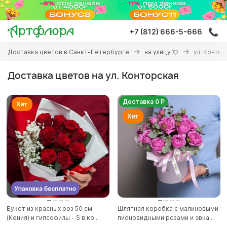
Перейти
к
основному
+7 (812) 666-5-666
содержанию
Вы
Доставка цветов в Санкт-Петербурге
на улицу 💘
ул. Контор
здесь
Доставка цветов на ул. Конторская
Доставка 0 Р
Букет из красных роз 50 см
Шляпная коробка с малиновыми
(Кения) и гипсофилы - S в ко...
пионовидными розами и эвка...