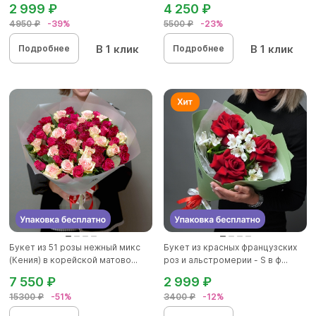
2 999 ₽
4 250 ₽
4950 ₽
-39%
5500 ₽
-23%
В 1 клик
В 1 клик
Подробнее
Подробнее
Букет из 51 розы нежный микс
Букет из красных французских
(Кения) в корейской матово...
роз и альстромерии - S в ф...
7 550 ₽
2 999 ₽
15300 ₽
-51%
3400 ₽
-12%